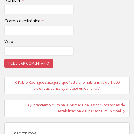
Nombre
*
Correo electrónico
*
Web
Pablo Rodríguez asegura que “este año habrá más de 1.000
Navegación de entradas
viviendas construyéndose en Canarias”
El Ayuntamiento culmina la primera de las convocatorias de
estabilización del personal municipal.
SÍGUENOS