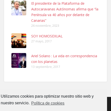
El presidente de la Plataforma de
Autocaravanas Autónomas afirma que “la
Ninfa perdida
Península va 40 años por delante de
El día 5 se los perdió una ninfa papillera, asustada tiene miedo a la
Canarias”
calle, se perdió por la zon...
26 noviembre, 2023
Leales.org » Gran Canaria
|
6.7.2025
SOY HOMOSEXUAL
27 mayo, 2017
Ariel Solano : La vida en correspondencia
con los planetas
Adopcion
13 septiembre, 2017
Busco casa de acogida para mi perrita ya que por temas de trabajo
no la puedo tener. Solo gente r...
Leales.org » Gran Canaria
|
4.7.2025
Utilizamos cookies para optimizar nuestro sitio web y
nuestro servicio.
Política de cookies