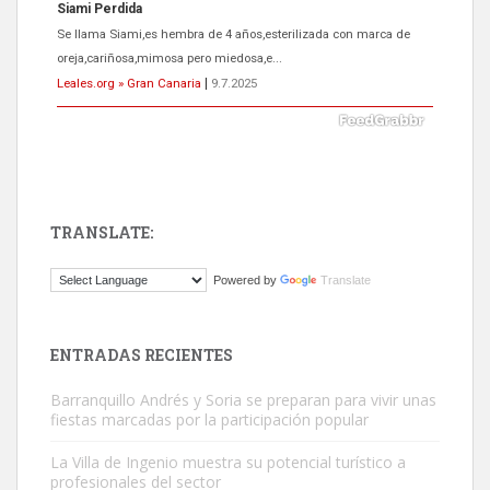
ADOPCIÓN URGENTE GATA TEROR GRAN CANARIA
El ayuntamiento se va a llevar a Los Gatos callejeros de la zona los
próximos días, ella incluida...
Leales.org » Gran Canaria
|
9.7.2025
TRANSLATE:
Gato manso encontrado
Powered by
Translate
Este gato macho ha aparecido en la calle hace menos de un mes,
es muy manso y extremadamente cari...
Leales.org » Gran Canaria
|
9.7.2025
ENTRADAS RECIENTES
Barranquillo Andrés y Soria se preparan para vivir unas
fiestas marcadas por la participación popular
La Villa de Ingenio muestra su potencial turístico a
profesionales del sector