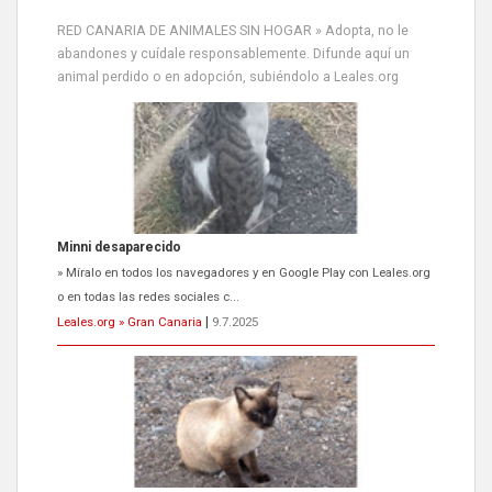
» Míralo en todos los navegadores y en Google Play con Leales.org
RED CANARIA DE ANIMALES SIN HOGAR » Adopta, no le
o en todas las redes sociales c...
abandones y cuídale responsablemente. Difunde aquí un
Leales.org » Gran Canaria
|
9.7.2025
animal perdido o en adopción, subiéndolo a Leales.org
Siami Perdida
Se llama Siami,es hembra de 4 años,esterilizada con marca de
oreja,cariñosa,mimosa pero miedosa,e...
Leales.org » Gran Canaria
|
9.7.2025