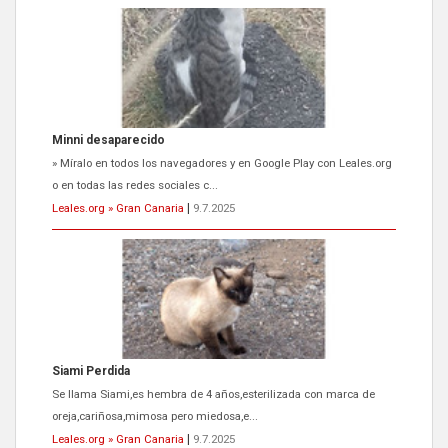
Siami Perdida
Se llama Siami,es hembra de 4 años,esterilizada con marca de
oreja,cariñosa,mimosa pero miedosa,e...
Leales.org » Gran Canaria
|
9.7.2025
ADOPCIÓN URGENTE GATA TEROR GRAN CANARIA
El ayuntamiento se va a llevar a Los Gatos callejeros de la zona los
próximos días, ella incluida...
Leales.org » Gran Canaria
|
9.7.2025