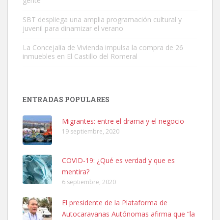
gente”
Leales.org » Gran Canaria
|
6.7.2025
SBT despliega una amplia programación cultural y
juvenil para dinamizar el verano
La Concejalía de Vivienda impulsa la compra de 26
inmuebles en El Castillo del Romeral
SHIBA PERDIDO AVDA JOSE MESA Y LOPEZ
PERRO MACHO RAZA SHIBA CON MICROCHIP PERDIDO HOY
ENTRADAS POPULARES
06/07/2025 ZONA MESA Y LOPEZ. ES MUY ASUSTADIZO
Leales.org » Gran Canaria
|
6.7.2025
Migrantes: entre el drama y el negocio
19 septiembre, 2020
COVID-19: ¿Qué es verdad y que es
mentira?
6 septiembre, 2020
Ninfa perdida
El presidente de la Plataforma de
El día 5 se los perdió una ninfa papillera, asustada tiene miedo a la
Autocaravanas Autónomas afirma que “la
calle, se perdió por la zon...