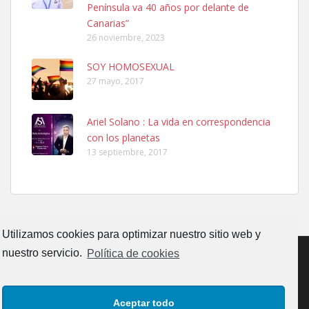
Península va 40 años por delante de
Leales.org » Gran Canaria
|
6.7.2025
Canarias”
26 noviembre, 2023
SOY HOMOSEXUAL
27 mayo, 2017
Ariel Solano : La vida en correspondencia
Adopcion
con los planetas
Busco casa de acogida para mi perrita ya que por temas de trabajo
13 septiembre, 2017
no la puedo tener. Solo gente r...
Leales.org » Gran Canaria
|
4.7.2025
Utilizamos cookies para optimizar nuestro sitio web y
nuestro servicio.
Política de cookies
Gata joven encontrada
CONTACTO
AVISO LEGAL
POLÍTICA DE PRIVACIDAD
Gata joven encontrada en zona calle San Bernardo de Las Palmas
Aceptar todo