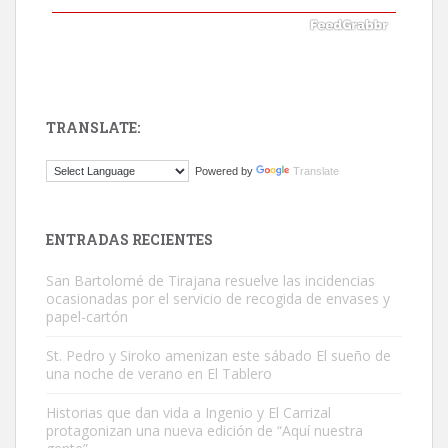
TRANSLATE:
Gato manso encontrado
Powered by
Translate
Este gato macho ha aparecido en la calle hace menos de un mes,
es muy manso y extremadamente cari...
Leales.org » Gran Canaria
|
9.7.2025
ENTRADAS RECIENTES
San Bartolomé de Tirajana resuelve las incidencias
ocasionadas por el servicio de recogida de envases y
papel-cartón
St. Pedro y Siroko amenizan este sábado El sueño de
una noche de verano en El Tablero
Adopción urgente
Busco adopción responsable para mi perra. Pastor alemán,
Historias que dan vida a Ingenio y El Carrizal
protagonizan una nueva edición de “Aquí nuestra
hembra, 4 años. Por motivos personales ...