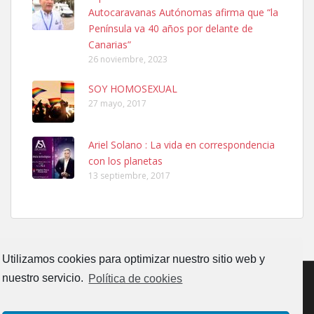
El día 5 se los perdió una ninfa papillera, asustada tiene miedo a la
Autocaravanas Autónomas afirma que “la
calle, se perdió por la zon...
Península va 40 años por delante de
Leales.org » Gran Canaria
|
6.7.2025
Canarias”
26 noviembre, 2023
SOY HOMOSEXUAL
27 mayo, 2017
Ariel Solano : La vida en correspondencia
Adopcion
con los planetas
Busco casa de acogida para mi perrita ya que por temas de trabajo
13 septiembre, 2017
no la puedo tener. Solo gente r...
Leales.org » Gran Canaria
|
4.7.2025
Utilizamos cookies para optimizar nuestro sitio web y
nuestro servicio.
Política de cookies
Gata joven encontrada