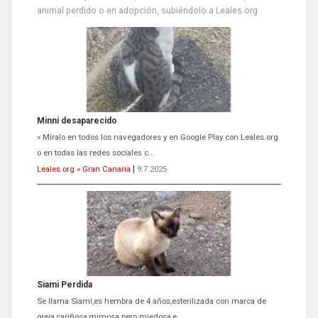
animal perdido o en adopción, subiéndolo a Leales.org
Siami Perdida
Se llama Siami,es hembra de 4 años,esterilizada con marca de
oreja,cariñosa,mimosa pero miedosa,e...
Leales.org » Gran Canaria
|
9.7.2025
ADOPCIÓN URGENTE GATA TEROR GRAN CANARIA
El ayuntamiento se va a llevar a Los Gatos callejeros de la zona los
próximos días, ella incluida...