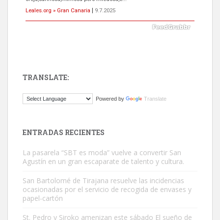
Leales.org » Gran Canaria
|
9.7.2025
TRANSLATE:
Gato manso encontrado
Powered by
Translate
Este gato macho ha aparecido en la calle hace menos de un mes,
es muy manso y extremadamente cari...
Leales.org » Gran Canaria
|
9.7.2025
ENTRADAS RECIENTES
La pasarela “SBT es moda” vuelve a convertir San
Agustín en un gran escaparate de talento y cultura.
San Bartolomé de Tirajana resuelve las incidencias
ocasionadas por el servicio de recogida de envases y
papel-cartón
Adopción urgente
Busco adopción responsable para mi perra. Pastor alemán,
St. Pedro y Siroko amenizan este sábado El sueño de