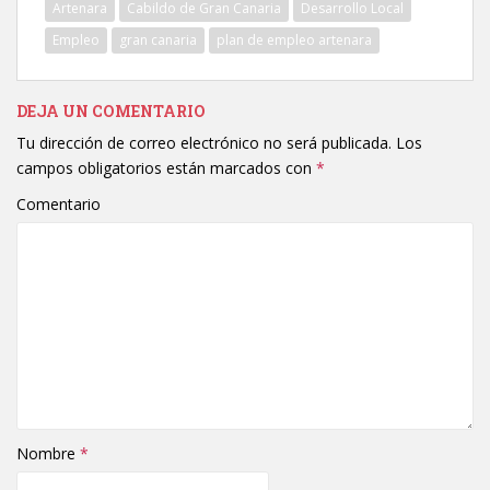
Artenara
Cabildo de Gran Canaria
Desarrollo Local
Empleo
gran canaria
plan de empleo artenara
DEJA UN COMENTARIO
Tu dirección de correo electrónico no será publicada.
Los
campos obligatorios están marcados con
*
Comentario
Nombre
*