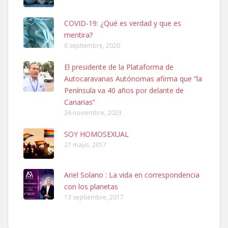
COVID-19: ¿Qué es verdad y que es
mentira?
6 septiembre, 2020
Ninfa perdida
El presidente de la Plataforma de
El día 5 se los perdió una ninfa papillera, asustada tiene miedo a la
Autocaravanas Autónomas afirma que “la
calle, se perdió por la zon...
Península va 40 años por delante de
Leales.org » Gran Canaria
|
6.7.2025
Canarias”
26 noviembre, 2023
SOY HOMOSEXUAL
27 mayo, 2017
Ariel Solano : La vida en correspondencia
Adopcion
con los planetas
Busco casa de acogida para mi perrita ya que por temas de trabajo
13 septiembre, 2017
no la puedo tener. Solo gente r...
Leales.org » Gran Canaria
|
4.7.2025