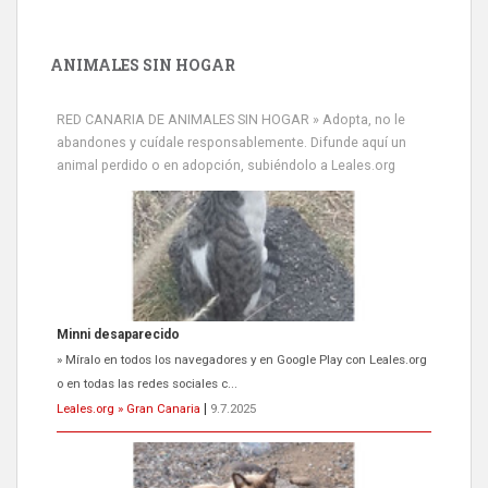
ANIMALES SIN HOGAR
RED CANARIA DE ANIMALES SIN HOGAR » Adopta, no le
abandones y cuídale responsablemente. Difunde aquí un
animal perdido o en adopción, subiéndolo a Leales.org
Siami Perdida
Se llama Siami,es hembra de 4 años,esterilizada con marca de
oreja,cariñosa,mimosa pero miedosa,e...
Leales.org » Gran Canaria
|
9.7.2025