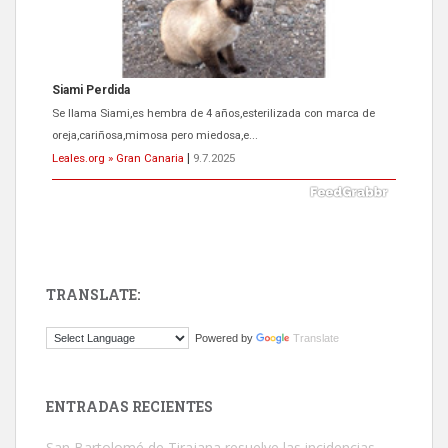
ADOPCIÓN URGENTE GATA TEROR GRAN CANARIA
El ayuntamiento se va a llevar a Los Gatos callejeros de la zona los
próximos días, ella incluida...
Leales.org » Gran Canaria
|
9.7.2025
TRANSLATE:
Gato manso encontrado
Powered by
Translate
Este gato macho ha aparecido en la calle hace menos de un mes,
es muy manso y extremadamente cari...
Leales.org » Gran Canaria
|
9.7.2025
ENTRADAS RECIENTES
San Bartolomé de Tirajana resuelve las incidencias