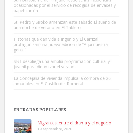
ocasionadas por el servicio de recogida de envases y
papel-cartón
St. Pedro y Siroko amenizan este sábado El sueño de
una noche de verano en El Tablero
Adopción urgente
Busco adopción responsable para mi perra. Pastor alemán,
Historias que dan vida a Ingenio y El Carrizal
protagonizan una nueva edición de “Aquí nuestra
hembra, 4 años. Por motivos personales ...
gente”
Leales.org » Gran Canaria
|
6.7.2025
SBT despliega una amplia programación cultural y
juvenil para dinamizar el verano
La Concejalía de Vivienda impulsa la compra de 26
inmuebles en El Castillo del Romeral
SHIBA PERDIDO AVDA JOSE MESA Y LOPEZ
PERRO MACHO RAZA SHIBA CON MICROCHIP PERDIDO HOY
ENTRADAS POPULARES
06/07/2025 ZONA MESA Y LOPEZ. ES MUY ASUSTADIZO
Leales.org » Gran Canaria
|
6.7.2025
Migrantes: entre el drama y el negocio
19 septiembre, 2020