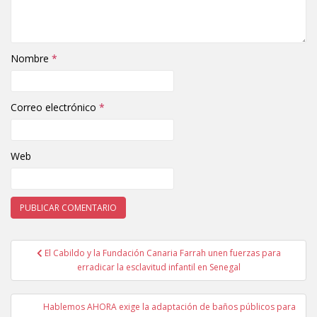
Nombre
*
Correo electrónico
*
Web
El Cabildo y la Fundación Canaria Farrah unen fuerzas para
Navegación de entradas
erradicar la esclavitud infantil en Senegal
Hablemos AHORA exige la adaptación de baños públicos para