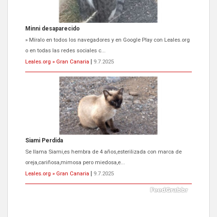
Siami Perdida
Se llama Siami,es hembra de 4 años,esterilizada con marca de
oreja,cariñosa,mimosa pero miedosa,e...
Leales.org » Gran Canaria
|
9.7.2025
ADOPCIÓN URGENTE GATA TEROR GRAN CANARIA
El ayuntamiento se va a llevar a Los Gatos callejeros de la zona los
próximos días, ella incluida...
Leales.org » Gran Canaria
|
9.7.2025