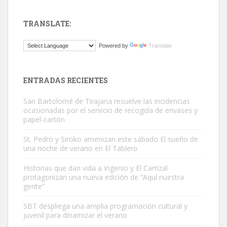
TRANSLATE:
Gato manso encontrado
Powered by
Translate
Este gato macho ha aparecido en la calle hace menos de un mes,
es muy manso y extremadamente cari...
Leales.org » Gran Canaria
|
9.7.2025
ENTRADAS RECIENTES
San Bartolomé de Tirajana resuelve las incidencias
ocasionadas por el servicio de recogida de envases y
papel-cartón
St. Pedro y Siroko amenizan este sábado El sueño de
una noche de verano en El Tablero
Adopción urgente
Busco adopción responsable para mi perra. Pastor alemán,
Historias que dan vida a Ingenio y El Carrizal
protagonizan una nueva edición de “Aquí nuestra
hembra, 4 años. Por motivos personales ...
gente”
Leales.org » Gran Canaria
|
6.7.2025
SBT despliega una amplia programación cultural y
juvenil para dinamizar el verano