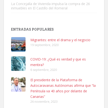
La Concejalía de Vivienda impulsa la compra de 26
inmuebles en El Castillo del Romeral
SHIBA PERDIDO AVDA JOSE MESA Y LOPEZ
PERRO MACHO RAZA SHIBA CON MICROCHIP PERDIDO HOY
ENTRADAS POPULARES
06/07/2025 ZONA MESA Y LOPEZ. ES MUY ASUSTADIZO
Leales.org » Gran Canaria
|
6.7.2025
Migrantes: entre el drama y el negocio
19 septiembre, 2020
COVID-19: ¿Qué es verdad y que es
mentira?
6 septiembre, 2020
Ninfa perdida
El presidente de la Plataforma de
El día 5 se los perdió una ninfa papillera, asustada tiene miedo a la
Autocaravanas Autónomas afirma que “la
calle, se perdió por la zon...
Península va 40 años por delante de
Leales.org » Gran Canaria
|
6.7.2025
Canarias”
26 noviembre, 2023