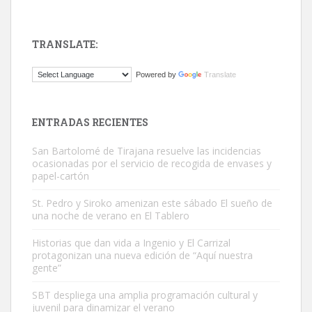
TRANSLATE:
Gato manso encontrado
Powered by
Translate
Este gato macho ha aparecido en la calle hace menos de un mes,
es muy manso y extremadamente cari...
Leales.org » Gran Canaria
|
9.7.2025
ENTRADAS RECIENTES
San Bartolomé de Tirajana resuelve las incidencias
ocasionadas por el servicio de recogida de envases y
papel-cartón
St. Pedro y Siroko amenizan este sábado El sueño de
una noche de verano en El Tablero
Adopción urgente
Busco adopción responsable para mi perra. Pastor alemán,
Historias que dan vida a Ingenio y El Carrizal
protagonizan una nueva edición de “Aquí nuestra
hembra, 4 años. Por motivos personales ...
gente”
Leales.org » Gran Canaria
|
6.7.2025
SBT despliega una amplia programación cultural y
juvenil para dinamizar el verano