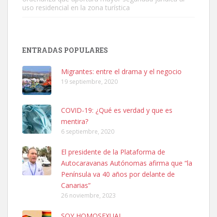
uso residencial en la zona turística
SHIBA PERDIDO AVDA JOSE MESA Y LOPEZ
PERRO MACHO RAZA SHIBA CON MICROCHIP PERDIDO HOY
ENTRADAS POPULARES
06/07/2025 ZONA MESA Y LOPEZ. ES MUY ASUSTADIZO
Leales.org » Gran Canaria
|
6.7.2025
Migrantes: entre el drama y el negocio
19 septiembre, 2020
COVID-19: ¿Qué es verdad y que es
mentira?
6 septiembre, 2020
Ninfa perdida
El presidente de la Plataforma de
El día 5 se los perdió una ninfa papillera, asustada tiene miedo a la
Autocaravanas Autónomas afirma que “la
calle, se perdió por la zon...
Península va 40 años por delante de
Leales.org » Gran Canaria
|
6.7.2025
Canarias”
26 noviembre, 2023
SOY HOMOSEXUAL