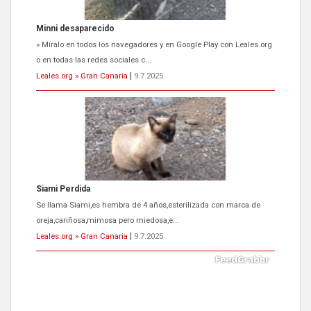
Siami Perdida
Se llama Siami,es hembra de 4 años,esterilizada con marca de
oreja,cariñosa,mimosa pero miedosa,e...
Leales.org » Gran Canaria
|
9.7.2025
ADOPCIÓN URGENTE GATA TEROR GRAN CANARIA
El ayuntamiento se va a llevar a Los Gatos callejeros de la zona los
próximos días, ella incluida...
Leales.org » Gran Canaria
|
9.7.2025