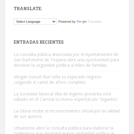
TRANSLATE:
Gato manso encontrado
Powered by
Translate
Este gato macho ha aparecido en la calle hace menos de un mes,
es muy manso y extremadamente cari...
Leales.org » Gran Canaria
|
9.7.2025
ENTRADAS RECIENTES
La consulta pública anunciada por el Ayuntamiento de
San Bartolomé de Tirajana abre una oportunidad para
devolver la seguridad jurídica a miles de familias.
Mogán Sunset Run sella su esperado regreso
colgando el cartel de aforo completo
Adopción urgente
Busco adopción responsable para mi perra. Pastor alemán,
La Sociedad Musical Villa de Ingenio presenta este
sábado en El Carrizal su nuevo espectáculo: ‘Gigantes’
hembra, 4 años. Por motivos personales ...
Leales.org » Gran Canaria
|
6.7.2025
La Gloria recibe el reconocimiento oficial por la calidad
de sus quesos
Urbanismo abre la consulta pública para elaborar la
ordenanza que aportará mayor seguridad jurídica al