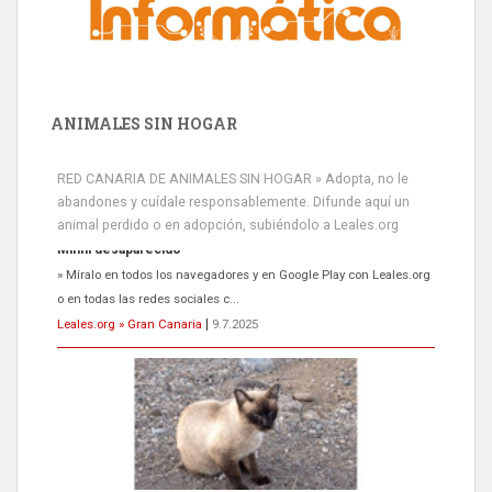
ANIMALES SIN HOGAR
RED CANARIA DE ANIMALES SIN HOGAR » Adopta, no le
abandones y cuídale responsablemente. Difunde aquí un
animal perdido o en adopción, subiéndolo a Leales.org
Siami Perdida
Se llama Siami,es hembra de 4 años,esterilizada con marca de
oreja,cariñosa,mimosa pero miedosa,e...
Leales.org » Gran Canaria
|
9.7.2025