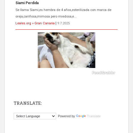
ADOPCIÓN URGENTE GATA TEROR GRAN CANARIA
El ayuntamiento se va a llevar a Los Gatos callejeros de la zona los
próximos días, ella incluida...
Leales.org » Gran Canaria
|
9.7.2025
TRANSLATE:
Gato manso encontrado
Powered by
Translate
Este gato macho ha aparecido en la calle hace menos de un mes,
es muy manso y extremadamente cari...
Leales.org » Gran Canaria
|
9.7.2025