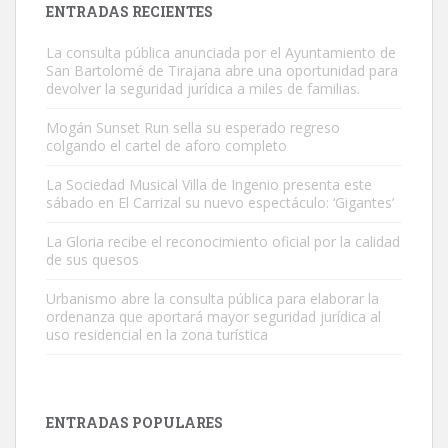
ENTRADAS RECIENTES
La consulta pública anunciada por el Ayuntamiento de
San Bartolomé de Tirajana abre una oportunidad para
devolver la seguridad jurídica a miles de familias.
Mogán Sunset Run sella su esperado regreso
colgando el cartel de aforo completo
Adopción urgente
Busco adopción responsable para mi perra. Pastor alemán,
La Sociedad Musical Villa de Ingenio presenta este
sábado en El Carrizal su nuevo espectáculo: ‘Gigantes’
hembra, 4 años. Por motivos personales ...
Leales.org » Gran Canaria
|
6.7.2025
La Gloria recibe el reconocimiento oficial por la calidad
de sus quesos
Urbanismo abre la consulta pública para elaborar la
ordenanza que aportará mayor seguridad jurídica al
uso residencial en la zona turística
SHIBA PERDIDO AVDA JOSE MESA Y LOPEZ
PERRO MACHO RAZA SHIBA CON MICROCHIP PERDIDO HOY
ENTRADAS POPULARES
06/07/2025 ZONA MESA Y LOPEZ. ES MUY ASUSTADIZO