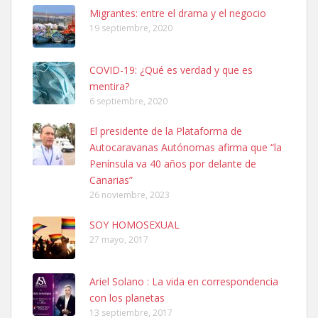
Leales.org » Gran Canaria
|
6.7.2025
Migrantes: entre el drama y el negocio
19 septiembre, 2020
COVID-19: ¿Qué es verdad y que es
mentira?
6 septiembre, 2020
Ninfa perdida
El presidente de la Plataforma de
El día 5 se los perdió una ninfa papillera, asustada tiene miedo a la
Autocaravanas Autónomas afirma que “la
calle, se perdió por la zon...
Península va 40 años por delante de
Leales.org » Gran Canaria
|
6.7.2025
Canarias”
26 noviembre, 2023
SOY HOMOSEXUAL
27 mayo, 2017
Ariel Solano : La vida en correspondencia
Adopcion
con los planetas
Busco casa de acogida para mi perrita ya que por temas de trabajo
13 septiembre, 2017
no la puedo tener. Solo gente r...