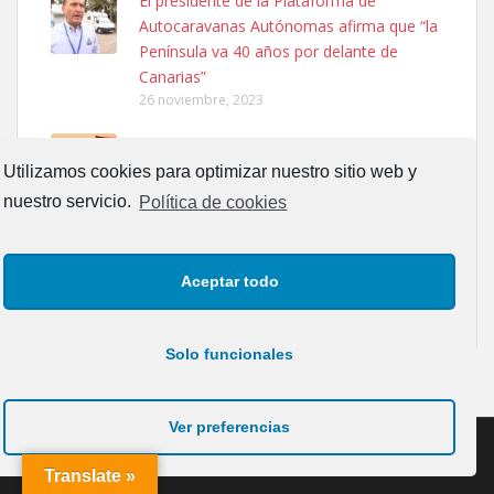
El presidente de la Plataforma de
El día 5 se los perdió una ninfa papillera, asustada tiene miedo a la
Autocaravanas Autónomas afirma que “la
calle, se perdió por la zon...
Península va 40 años por delante de
Leales.org » Gran Canaria
|
6.7.2025
Canarias”
26 noviembre, 2023
SOY HOMOSEXUAL
27 mayo, 2017
Utilizamos cookies para optimizar nuestro sitio web y
nuestro servicio.
Política de cookies
Ariel Solano : La vida en correspondencia
Adopcion
con los planetas
Busco casa de acogida para mi perrita ya que por temas de trabajo
Aceptar todo
13 septiembre, 2017
no la puedo tener. Solo gente r...
Leales.org » Gran Canaria
|
4.7.2025
Solo funcionales
Ver preferencias
Translate »