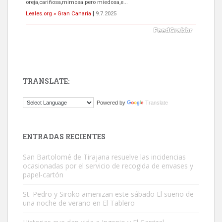
próximos días, ella incluida...
Leales.org » Gran Canaria
|
9.7.2025
TRANSLATE:
Gato manso encontrado
Powered by
Translate
Este gato macho ha aparecido en la calle hace menos de un mes,
es muy manso y extremadamente cari...
Leales.org » Gran Canaria
|
9.7.2025
ENTRADAS RECIENTES
San Bartolomé de Tirajana resuelve las incidencias
ocasionadas por el servicio de recogida de envases y
papel-cartón
St. Pedro y Siroko amenizan este sábado El sueño de
una noche de verano en El Tablero
Adopción urgente
Busco adopción responsable para mi perra. Pastor alemán,