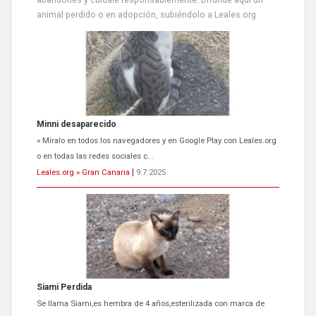
animal perdido o en adopción, subiéndolo a Leales.org
Siami Perdida
Se llama Siami,es hembra de 4 años,esterilizada con marca de
oreja,cariñosa,mimosa pero miedosa,e...
Leales.org » Gran Canaria
|
9.7.2025
ADOPCIÓN URGENTE GATA TEROR GRAN CANARIA
El ayuntamiento se va a llevar a Los Gatos callejeros de la zona los