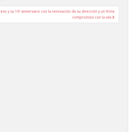
 y su 10º aniversario con la renovación de su dirección y un firme
compromiso con la isla