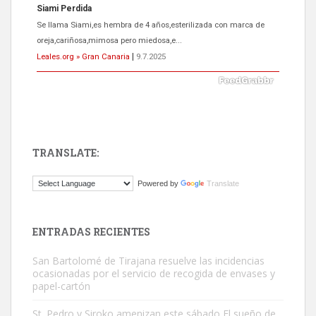
Siami Perdida
Se llama Siami,es hembra de 4 años,esterilizada con marca de
oreja,cariñosa,mimosa pero miedosa,e...
Leales.org » Gran Canaria
|
9.7.2025
TRANSLATE:
ADOPCIÓN URGENTE GATA TEROR GRAN CANARIA
Powered by
Translate
El ayuntamiento se va a llevar a Los Gatos callejeros de la zona los
próximos días, ella incluida...
Leales.org » Gran Canaria
|
9.7.2025
ENTRADAS RECIENTES
San Bartolomé de Tirajana resuelve las incidencias
ocasionadas por el servicio de recogida de envases y
papel-cartón
St. Pedro y Siroko amenizan este sábado El sueño de