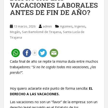
VACACIONES LABORALES
ANTES DE FIN DE AÑO?
,
,
13 marzo, 2026
admin
Agüimes
Ingenio
,
,
Mogán
San Bartolomé de Tirajana
Santa Lucía de
Tirajana
0
Cada final de año se repite la misma duda entre muchos
trabajadores: “
Si no he cogido todas mis vacaciones, ¿las
pierdo?”.
Hoy quiero aclararte este punto de forma sencilla:
EL
DERECHO A LAS VACACIONES.
Las vacaciones no son un “favor” de la empresa: son un
derecho legal recogido en el Estatuto de los