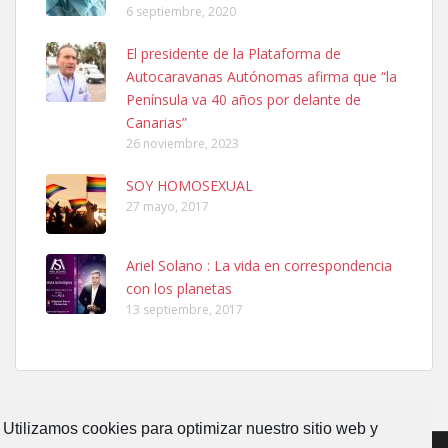
6 septiembre, 2020
SHIBA PERDIDO AVDA JOSE MESA Y LOPEZ
El presidente de la Plataforma de
PERRO MACHO RAZA SHIBA CON MICROCHIP PERDIDO HOY
Autocaravanas Autónomas afirma que “la
06/07/2025 ZONA MESA Y LOPEZ. ES MUY ASUSTADIZO
Península va 40 años por delante de
Leales.org » Gran Canaria
|
6.7.2025
Canarias”
26 noviembre, 2023
SOY HOMOSEXUAL
27 mayo, 2017
Ariel Solano : La vida en correspondencia
Ninfa perdida
con los planetas
El día 5 se los perdió una ninfa papillera, asustada tiene miedo a la
13 septiembre, 2017
calle, se perdió por la zon...
Leales.org » Gran Canaria
|
6.7.2025
Utilizamos cookies para optimizar nuestro sitio web y