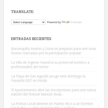
TRANSLATE:
Gato manso encontrado
Powered by
Translate
Este gato macho ha aparecido en la calle hace menos de un mes,
es muy manso y extremadamente cari...
Leales.org » Gran Canaria
|
9.7.2025
ENTRADAS RECIENTES
Barranquillo Andrés y Soria se preparan para vivir unas
fiestas marcadas por la participación popular
La Villa de Ingenio muestra su potencial turístico a
profesionales del sector
Adopción urgente
La Playa de San Agustín acoge este domingo la
Busco adopción responsable para mi perra. Pastor alemán,
Pasarela SBT es moda
hembra, 4 años. Por motivos personales ...
El Ayuntamiento abre las inscripciones para una nueva
Leales.org » Gran Canaria
|
6.7.2025
edición del festival Mareas Vivas.
La Policía Local detiene en Puerto Rico a un hombre
por hurto y a otro en búsqueda y captura