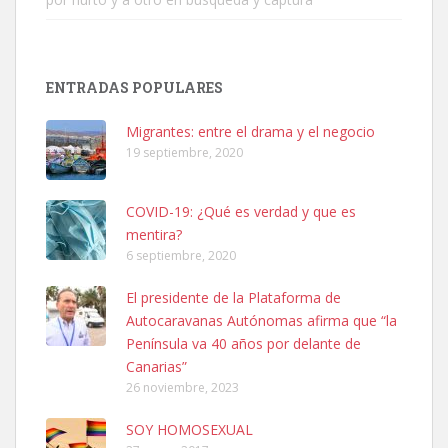
ENTRADAS POPULARES
SHIBA PERDIDO AVDA JOSE MESA Y LOPEZ
PERRO MACHO RAZA SHIBA CON MICROCHIP PERDIDO HOY
Migrantes: entre el drama y el negocio
06/07/2025 ZONA MESA Y LOPEZ. ES MUY ASUSTADIZO
19 septiembre, 2020
Leales.org » Gran Canaria
|
6.7.2025
COVID-19: ¿Qué es verdad y que es
mentira?
6 septiembre, 2020
El presidente de la Plataforma de
Autocaravanas Autónomas afirma que “la
Ninfa perdida
Península va 40 años por delante de
El día 5 se los perdió una ninfa papillera, asustada tiene miedo a la
Canarias”
calle, se perdió por la zon...
26 noviembre, 2023
Leales.org » Gran Canaria
|
6.7.2025
SOY HOMOSEXUAL