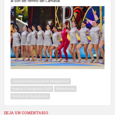
al son del Himno del Carnaval.
Carnaval internacional de Maspalomas
Festival Coreográfico 2026
Maspalomas
Noticias de Maspalomas
DEJA UN COMENTARIO