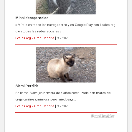
Siami Perdida
Se llama Siami,es hembra de 4 años,esterilizada con marca de
oreja,cariñosa,mimosa pero miedosa,e...
Leales.org » Gran Canaria
|
9.7.2025
ADOPCIÓN URGENTE GATA TEROR GRAN CANARIA
El ayuntamiento se va a llevar a Los Gatos callejeros de la zona los
próximos días, ella incluida...
Leales.org » Gran Canaria
|
9.7.2025