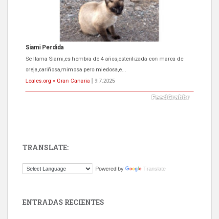
ADOPCIÓN URGENTE GATA TEROR GRAN CANARIA
El ayuntamiento se va a llevar a Los Gatos callejeros de la zona los
próximos días, ella incluida...
Leales.org » Gran Canaria
|
9.7.2025
TRANSLATE:
Gato manso encontrado
Powered by
Translate
Este gato macho ha aparecido en la calle hace menos de un mes,
es muy manso y extremadamente cari...
Leales.org » Gran Canaria
|
9.7.2025
ENTRADAS RECIENTES