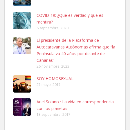
COVID-19: ¿Qué es verdad y que es
mentira?
6 septiembre, 2020
Ninfa perdida
El presidente de la Plataforma de
El día 5 se los perdió una ninfa papillera, asustada tiene miedo a la
Autocaravanas Autónomas afirma que “la
calle, se perdió por la zon...
Península va 40 años por delante de
Leales.org » Gran Canaria
|
6.7.2025
Canarias”
26 noviembre, 2023
SOY HOMOSEXUAL
27 mayo, 2017
Ariel Solano : La vida en correspondencia
Adopcion
con los planetas
Busco casa de acogida para mi perrita ya que por temas de trabajo
13 septiembre, 2017
no la puedo tener. Solo gente r...
Leales.org » Gran Canaria
|
4.7.2025