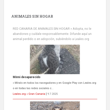
ANIMALES SIN HOGAR
RED CANARIA DE ANIMALES SIN HOGAR » Adopta, no le
abandones y cuídale responsablemente. Difunde aquí un
animal perdido o en adopción, subiéndolo a Leales.org
Siami Perdida
Se llama Siami,es hembra de 4 años,esterilizada con marca de
oreja,cariñosa,mimosa pero miedosa,e...
Leales.org » Gran Canaria
|
9.7.2025