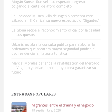
Mogán Sunset Run sella su esperado regreso
colgando el cartel de aforo completo
La Sociedad Musical Villa de Ingenio presenta este
sábado en El Carrizal su nuevo espectáculo: ‘Gigantes’
Adopción urgente
La Gloria recibe el reconocimiento oficial por la calidad
Busco adopción responsable para mi perra. Pastor alemán,
de sus quesos
hembra, 4 años. Por motivos personales ...
Urbanismo abre la consulta pública para elaborar la
Leales.org » Gran Canaria
|
6.7.2025
ordenanza que aportará mayor seguridad jurídica al
uso residencial en la zona turística
Marcial Morales defiende la revitalización del Mercado
de Vegueta y reclama más apoyo para garantizar su
futuro.
SHIBA PERDIDO AVDA JOSE MESA Y LOPEZ
PERRO MACHO RAZA SHIBA CON MICROCHIP PERDIDO HOY
ENTRADAS POPULARES
06/07/2025 ZONA MESA Y LOPEZ. ES MUY ASUSTADIZO
Leales.org » Gran Canaria
|
6.7.2025
Migrantes: entre el drama y el negocio
19 septiembre, 2020