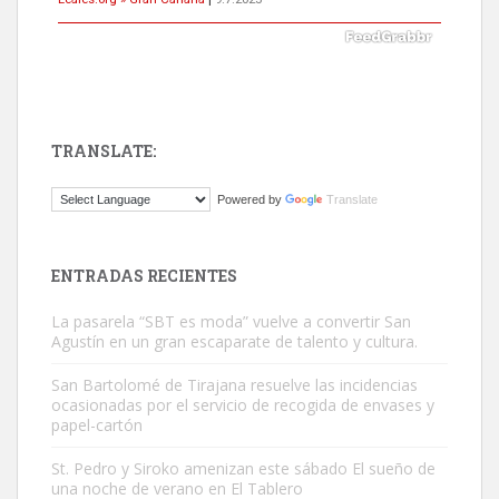
TRANSLATE:
Gato manso encontrado
Powered by
Translate
Este gato macho ha aparecido en la calle hace menos de un mes,
es muy manso y extremadamente cari...
Leales.org » Gran Canaria
|
9.7.2025
ENTRADAS RECIENTES
La pasarela “SBT es moda” vuelve a convertir San
Agustín en un gran escaparate de talento y cultura.
San Bartolomé de Tirajana resuelve las incidencias
ocasionadas por el servicio de recogida de envases y
papel-cartón
Adopción urgente
Busco adopción responsable para mi perra. Pastor alemán,
St. Pedro y Siroko amenizan este sábado El sueño de
una noche de verano en El Tablero
hembra, 4 años. Por motivos personales ...