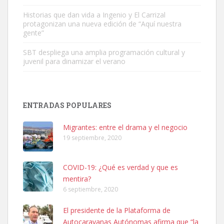
Leales.org » Gran Canaria
|
6.7.2025
Historias que dan vida a Ingenio y El Carrizal
protagonizan una nueva edición de “Aquí nuestra
gente”
SBT despliega una amplia programación cultural y
juvenil para dinamizar el verano
SHIBA PERDIDO AVDA JOSE MESA Y LOPEZ
PERRO MACHO RAZA SHIBA CON MICROCHIP PERDIDO HOY
ENTRADAS POPULARES
06/07/2025 ZONA MESA Y LOPEZ. ES MUY ASUSTADIZO
Leales.org » Gran Canaria
|
6.7.2025
Migrantes: entre el drama y el negocio
19 septiembre, 2020
COVID-19: ¿Qué es verdad y que es
mentira?
6 septiembre, 2020
Ninfa perdida
El presidente de la Plataforma de
El día 5 se los perdió una ninfa papillera, asustada tiene miedo a la
Autocaravanas Autónomas afirma que “la