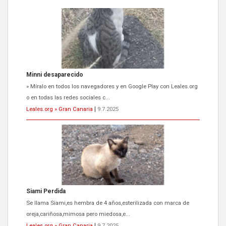
Siami Perdida
Se llama Siami,es hembra de 4 años,esterilizada con marca de
oreja,cariñosa,mimosa pero miedosa,e...
Leales.org » Gran Canaria
|
9.7.2025
ADOPCIÓN URGENTE GATA TEROR GRAN CANARIA
El ayuntamiento se va a llevar a Los Gatos callejeros de la zona los
próximos días, ella incluida...
Leales.org » Gran Canaria
|
9.7.2025