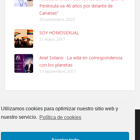
calle, se perdió por la zon...
Península va 40 años por delante de
Leales.org » Gran Canaria
|
6.7.2025
Canarias”
26 noviembre, 2023
SOY HOMOSEXUAL
27 mayo, 2017
Ariel Solano : La vida en correspondencia
Adopcion
con los planetas
Busco casa de acogida para mi perrita ya que por temas de trabajo
13 septiembre, 2017
no la puedo tener. Solo gente r...
Leales.org » Gran Canaria
|
4.7.2025
Utilizamos cookies para optimizar nuestro sitio web y
nuestro servicio.
Política de cookies
Gata joven encontrada
CONTACTO
AVISO LEGAL
POLÍTICA DE PRIVACIDAD
Gata joven encontrada en zona calle San Bernardo de Las Palmas
Aceptar todo