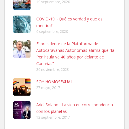
19 septiembre, 2020
COVID-19: ¿Qué es verdad y que es
mentira?
6 septiembre, 2020
Ninfa perdida
El presidente de la Plataforma de
El día 5 se los perdió una ninfa papillera, asustada tiene miedo a la
Autocaravanas Autónomas afirma que “la
calle, se perdió por la zon...
Península va 40 años por delante de
Leales.org » Gran Canaria
|
6.7.2025
Canarias”
26 noviembre, 2023
SOY HOMOSEXUAL
27 mayo, 2017
Ariel Solano : La vida en correspondencia
Adopcion
con los planetas
Busco casa de acogida para mi perrita ya que por temas de trabajo
13 septiembre, 2017
no la puedo tener. Solo gente r...
Leales.org » Gran Canaria
|
4.7.2025