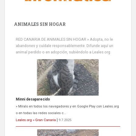
ANIMALES SIN HOGAR
RED CANARIA DE ANIMALES SIN HOGAR » Adopta, no le
abandones y cuídale responsablemente. Difunde aquí un
animal perdido o en adopción, subiéndolo a Leales.org
Siami Perdida
Se llama Siami,es hembra de 4 años,esterilizada con marca de
oreja,cariñosa,mimosa pero miedosa,e...
Leales.org » Gran Canaria
|
9.7.2025