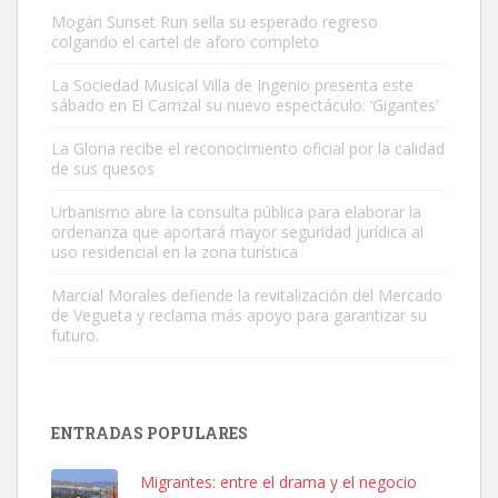
Mogán Sunset Run sella su esperado regreso
colgando el cartel de aforo completo
La Sociedad Musical Villa de Ingenio presenta este
sábado en El Carrizal su nuevo espectáculo: ‘Gigantes’
Adopción urgente
La Gloria recibe el reconocimiento oficial por la calidad
Busco adopción responsable para mi perra. Pastor alemán,
de sus quesos
hembra, 4 años. Por motivos personales ...
Urbanismo abre la consulta pública para elaborar la
Leales.org » Gran Canaria
|
6.7.2025
ordenanza que aportará mayor seguridad jurídica al
uso residencial en la zona turística
Marcial Morales defiende la revitalización del Mercado
de Vegueta y reclama más apoyo para garantizar su
futuro.
SHIBA PERDIDO AVDA JOSE MESA Y LOPEZ
PERRO MACHO RAZA SHIBA CON MICROCHIP PERDIDO HOY
ENTRADAS POPULARES
06/07/2025 ZONA MESA Y LOPEZ. ES MUY ASUSTADIZO
Leales.org » Gran Canaria
|
6.7.2025
Migrantes: entre el drama y el negocio