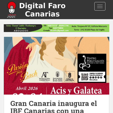
S
TOGGLE
k
i
p
t
o
m
a
i
n
c
o
n
t
e
n
t
Gran Canaria inaugura el
IBF Canarias con una