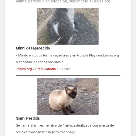
animal perdido o en adopción, subiéndolo a Leales.org
Siami Perdida
Se llama Siami,es hembra de 4 años,esterilizada con marca de
oreja,cariñosa,mimosa pero miedosa,e...
Leales.org » Gran Canaria
|
9.7.2025
ADOPCIÓN URGENTE GATA TEROR GRAN CANARIA
El ayuntamiento se va a llevar a Los Gatos callejeros de la zona los
próximos días, ella incluida...