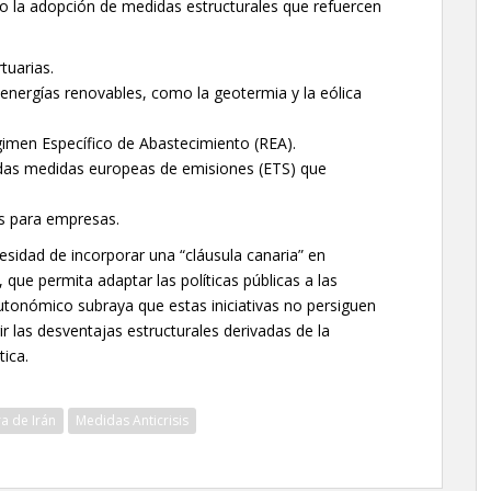
do la adopción de medidas estructurales que refuercen
tuarias.
 energías renovables, como la geotermia y la eólica
égimen Específico de Abastecimiento (REA).
adas medidas europeas de emisiones (ETS) que
is para empresas.
cesidad de incorporar una “cláusula canaria” en
, que permita adaptar las políticas públicas a las
 autonómico subraya que estas iniciativas no persiguen
gir las desventajas estructurales derivadas de la
tica.
a de Irán
Medidas Anticrisis