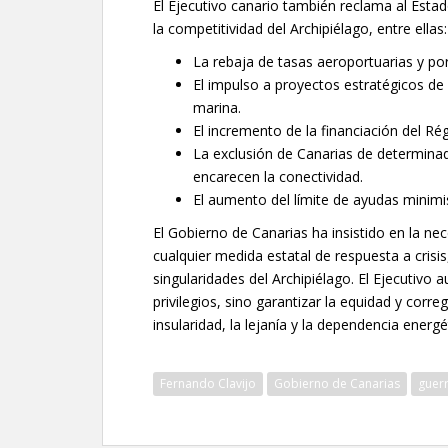
El Ejecutivo canario también reclama al Esta
la competitividad del Archipiélago, entre ellas:
La rebaja de tasas aeroportuarias y por
El impulso a proyectos estratégicos de
marina.
El incremento de la financiación del R
La exclusión de Canarias de determin
encarecen la conectividad.
El aumento del límite de ayudas minim
El Gobierno de Canarias ha insistido en la ne
cualquier medida estatal de respuesta a crisis
singularidades del Archipiélago. El Ejecutivo
privilegios, sino garantizar la equidad y corre
insularidad, la lejanía y la dependencia energé
Fernando Clavijo
Gobierno de Canarias
guerr