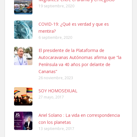
19 septiembre, 2020
COVID-19: ¿Qué es verdad y que es
mentira?
6 septiembre, 2020
SHIBA PERDIDO AVDA JOSE MESA Y LOPEZ
El presidente de la Plataforma de
PERRO MACHO RAZA SHIBA CON MICROCHIP PERDIDO HOY
Autocaravanas Autónomas afirma que “la
06/07/2025 ZONA MESA Y LOPEZ. ES MUY ASUSTADIZO
Península va 40 años por delante de
Leales.org » Gran Canaria
|
6.7.2025
Canarias”
26 noviembre, 2023
SOY HOMOSEXUAL
27 mayo, 2017
Ariel Solano : La vida en correspondencia
Ninfa perdida
con los planetas
El día 5 se los perdió una ninfa papillera, asustada tiene miedo a la
13 septiembre, 2017
calle, se perdió por la zon...