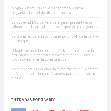
Mogán Sunset Run sella su esperado regreso
colgando el cartel de aforo completo
La Sociedad Musical Villa de Ingenio presenta este
sábado en El Carrizal su nuevo espectáculo: ‘Gigantes’
Gato manso encontrado
La Gloria recibe el reconocimiento oficial por la calidad
Este gato macho ha aparecido en la calle hace menos de un mes,
de sus quesos
es muy manso y extremadamente cari...
Urbanismo abre la consulta pública para elaborar la
Leales.org » Gran Canaria
|
9.7.2025
ordenanza que aportará mayor seguridad jurídica al
uso residencial en la zona turística
Marcial Morales defiende la revitalización del Mercado
de Vegueta y reclama más apoyo para garantizar su
futuro.
Adopción urgente
Busco adopción responsable para mi perra. Pastor alemán,
ENTRADAS POPULARES
hembra, 4 años. Por motivos personales ...
Leales.org » Gran Canaria
|
6.7.2025
Migrantes: entre el drama y el negocio