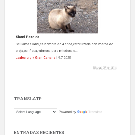
Siami Perdida
Se llama Siami,es hembra de 4 años,esterilizada con marca de
oreja,cariñosa,mimosa pero miedosa,e...
Leales.org » Gran Canaria
|
9.7.2025
TRANSLATE:
ADOPCIÓN URGENTE GATA TEROR GRAN CANARIA
Powered by
Translate
El ayuntamiento se va a llevar a Los Gatos callejeros de la zona los
próximos días, ella incluida...
Leales.org » Gran Canaria
|
9.7.2025
ENTRADAS RECIENTES