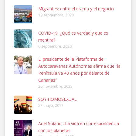
Leales.org » Gran Canaria
|
6.7.2025
Migrantes: entre el drama y el negocio
19 septiembre, 2020
COVID-19: ¿Qué es verdad y que es
mentira?
6 septiembre, 2020
SHIBA PERDIDO AVDA JOSE MESA Y LOPEZ
El presidente de la Plataforma de
PERRO MACHO RAZA SHIBA CON MICROCHIP PERDIDO HOY
Autocaravanas Autónomas afirma que “la
06/07/2025 ZONA MESA Y LOPEZ. ES MUY ASUSTADIZO
Península va 40 años por delante de
Leales.org » Gran Canaria
|
6.7.2025
Canarias”
26 noviembre, 2023
SOY HOMOSEXUAL
27 mayo, 2017
Ariel Solano : La vida en correspondencia
Ninfa perdida
con los planetas
El día 5 se los perdió una ninfa papillera, asustada tiene miedo a la