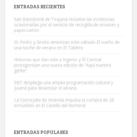
Leales.org » Gran Canaria
|
9.7.2025
ENTRADAS RECIENTES
San Bartolomé de Tirajana resuelve las incidencias
ocasionadas por el servicio de recogida de envases y
papel-cartón
St. Pedro y Siroko amenizan este sábado El sueño de
una noche de verano en El Tablero
Gato manso encontrado
Este gato macho ha aparecido en la calle hace menos de un mes,
Historias que dan vida a Ingenio y El Carrizal
protagonizan una nueva edición de “Aquí nuestra
es muy manso y extremadamente cari...
gente”
Leales.org » Gran Canaria
|
9.7.2025
SBT despliega una amplia programación cultural y
juvenil para dinamizar el verano
La Concejalía de Vivienda impulsa la compra de 26
inmuebles en El Castillo del Romeral
Adopción urgente
Busco adopción responsable para mi perra. Pastor alemán,
ENTRADAS POPULARES
hembra, 4 años. Por motivos personales ...