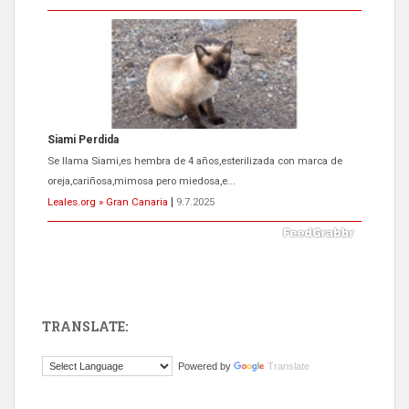
Siami Perdida
Se llama Siami,es hembra de 4 años,esterilizada con marca de
oreja,cariñosa,mimosa pero miedosa,e...
Leales.org » Gran Canaria
|
9.7.2025
TRANSLATE:
ADOPCIÓN URGENTE GATA TEROR GRAN CANARIA
Powered by
Translate
El ayuntamiento se va a llevar a Los Gatos callejeros de la zona los
próximos días, ella incluida...