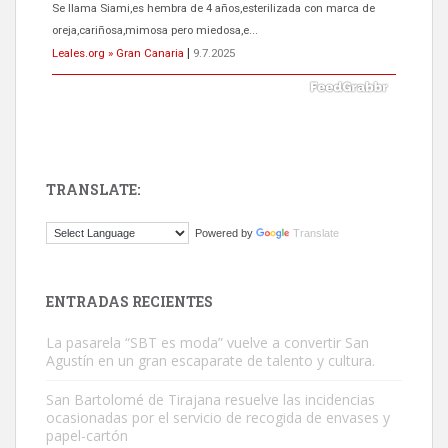
El ayuntamiento se va a llevar a Los Gatos callejeros de la zona los
próximos días, ella incluida...
Leales.org » Gran Canaria
|
9.7.2025
TRANSLATE:
Gato manso encontrado
Powered by
Translate
Este gato macho ha aparecido en la calle hace menos de un mes,
es muy manso y extremadamente cari...
Leales.org » Gran Canaria
|
9.7.2025
ENTRADAS RECIENTES
La pasarela “SBT es moda” vuelve a convertir San
Agustín en un gran escaparate de talento y cultura.
San Bartolomé de Tirajana resuelve las incidencias
ocasionadas por el servicio de recogida de envases y
papel-cartón
Adopción urgente