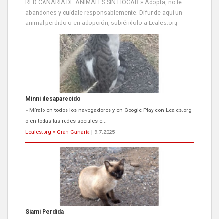
RED CANARIA DE ANIMALES SIN HOGAR » Adopta, no le
abandones y cuídale responsablemente. Difunde aquí un
animal perdido o en adopción, subiéndolo a Leales.org
Siami Perdida
Se llama Siami,es hembra de 4 años,esterilizada con marca de
oreja,cariñosa,mimosa pero miedosa,e...
Leales.org » Gran Canaria
|
9.7.2025
ADOPCIÓN URGENTE GATA TEROR GRAN CANARIA