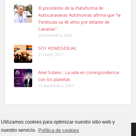
Ninfa perdida
El presidente de la Plataforma de
El día 5 se los perdió una ninfa papillera, asustada tiene miedo a la
Autocaravanas Autónomas afirma que “la
calle, se perdió por la zon...
Península va 40 años por delante de
Leales.org » Gran Canaria
|
6.7.2025
Canarias”
26 noviembre, 2023
SOY HOMOSEXUAL
27 mayo, 2017
Ariel Solano : La vida en correspondencia
Adopcion
con los planetas
Busco casa de acogida para mi perrita ya que por temas de trabajo
13 septiembre, 2017
no la puedo tener. Solo gente r...
Leales.org » Gran Canaria
|
4.7.2025
Utilizamos cookies para optimizar nuestro sitio web y
nuestro servicio.
Política de cookies