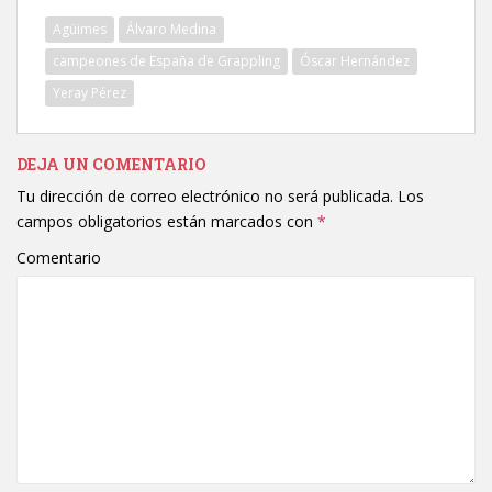
Agüimes
Álvaro Medina
campeones de España de Grappling
Óscar Hernández
Yeray Pérez
DEJA UN COMENTARIO
Tu dirección de correo electrónico no será publicada.
Los
campos obligatorios están marcados con
*
Comentario