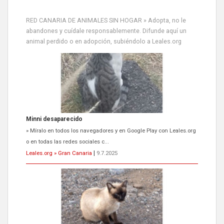
RED CANARIA DE ANIMALES SIN HOGAR » Adopta, no le
abandones y cuídale responsablemente. Difunde aquí un
animal perdido o en adopción, subiéndolo a Leales.org
Siami Perdida
Se llama Siami,es hembra de 4 años,esterilizada con marca de
oreja,cariñosa,mimosa pero miedosa,e...
Leales.org » Gran Canaria
|
9.7.2025