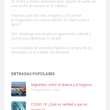
St. Pedro y Siroko amenizan este sábado El sueño de
una noche de verano en El Tablero
Adopción urgente
Busco adopción responsable para mi perra. Pastor alemán,
Historias que dan vida a Ingenio y El Carrizal
protagonizan una nueva edición de “Aquí nuestra
hembra, 4 años. Por motivos personales ...
gente”
Leales.org » Gran Canaria
|
6.7.2025
SBT despliega una amplia programación cultural y
juvenil para dinamizar el verano
La Concejalía de Vivienda impulsa la compra de 26
inmuebles en El Castillo del Romeral
SHIBA PERDIDO AVDA JOSE MESA Y LOPEZ
PERRO MACHO RAZA SHIBA CON MICROCHIP PERDIDO HOY
ENTRADAS POPULARES
06/07/2025 ZONA MESA Y LOPEZ. ES MUY ASUSTADIZO
Leales.org » Gran Canaria
|
6.7.2025
Migrantes: entre el drama y el negocio
19 septiembre, 2020
COVID-19: ¿Qué es verdad y que es
mentira?