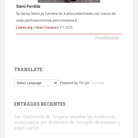
ADOPCIÓN URGENTE GATA TEROR GRAN CANARIA
El ayuntamiento se va a llevar a Los Gatos callejeros de la zona los
próximos días, ella incluida...
Leales.org » Gran Canaria
|
9.7.2025
TRANSLATE:
Gato manso encontrado
Powered by
Translate
Este gato macho ha aparecido en la calle hace menos de un mes,
es muy manso y extremadamente cari...
Leales.org » Gran Canaria
|
9.7.2025
ENTRADAS RECIENTES
San Bartolomé de Tirajana resuelve las incidencias
ocasionadas por el servicio de recogida de envases y
papel-cartón