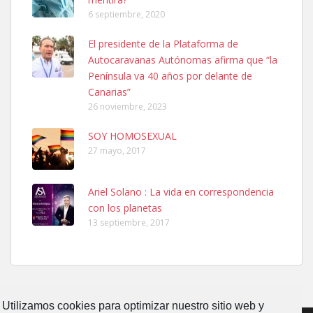
6 septiembre, 2020
Ninfa perdida
El presidente de la Plataforma de
El día 5 se los perdió una ninfa papillera, asustada tiene miedo a la
Autocaravanas Autónomas afirma que “la
calle, se perdió por la zon...
Península va 40 años por delante de
Leales.org » Gran Canaria
|
6.7.2025
Canarias”
26 noviembre, 2023
SOY HOMOSEXUAL
27 mayo, 2017
Ariel Solano : La vida en correspondencia
Adopcion
con los planetas
Busco casa de acogida para mi perrita ya que por temas de trabajo
13 septiembre, 2017
no la puedo tener. Solo gente r...
Leales.org » Gran Canaria
|
4.7.2025
Utilizamos cookies para optimizar nuestro sitio web y