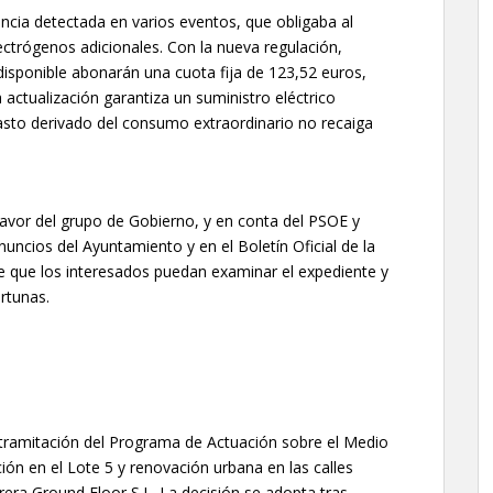
ncia detectada en varios eventos, que obligaba al
ctrógenos adicionales. Con la nueva regulación,
disponible abonarán una cuota fija de 123,52 euros,
a actualización garantiza un suministro eléctrico
asto derivado del consumo extraordinario no recaiga
avor del grupo de Gobierno, y en conta del PSOE y
nuncios del Ayuntamiento y en el Boletín Oficial de la
n de que los interesados puedan examinar el expediente y
rtunas.
tramitación del Programa de Actuación sobre el Medio
n en el Lote 5 y renovación urbana en las calles
era Ground Floor S.L. La decisión se adopta tras