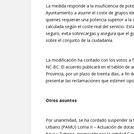
La medida responde a la insuficiencia de pote
Ayuntamiento a asumir el coste de grupos ele
quienes requieran una potencia superior a la 
calculada según el coste real del servicio. Est
seguro, evita sobrecargas y asegura que el g
sobre el conjunto de la ciudadanía.
La modificación ha contado con los votos a f
NC-BC. El acuerdo publicará en el tablón de a
Provincia, por un plazo de treinta días, a fi
presentar las reclamaciones que estimen opo
Otros asuntos
Por unanimidad, se ha cordado suspender la 
Urbano (PAMU) Loma II – Actuación de dotació
Faya y Tahona, promovido por la entidad Carr