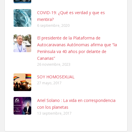
COVID-19: ¿Qué es verdad y que es
mentira?
6 septiembre, 2020
Ninfa perdida
El presidente de la Plataforma de
El día 5 se los perdió una ninfa papillera, asustada tiene miedo a la
Autocaravanas Autónomas afirma que “la
calle, se perdió por la zon...
Península va 40 años por delante de
Leales.org » Gran Canaria
|
6.7.2025
Canarias”
26 noviembre, 2023
SOY HOMOSEXUAL
27 mayo, 2017
Ariel Solano : La vida en correspondencia
Adopcion
con los planetas
Busco casa de acogida para mi perrita ya que por temas de trabajo
13 septiembre, 2017
no la puedo tener. Solo gente r...
Leales.org » Gran Canaria
|
4.7.2025