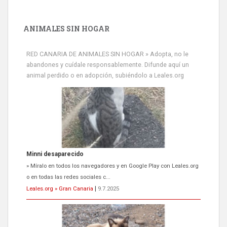
ANIMALES SIN HOGAR
RED CANARIA DE ANIMALES SIN HOGAR » Adopta, no le
abandones y cuídale responsablemente. Difunde aquí un
animal perdido o en adopción, subiéndolo a Leales.org
Siami Perdida
Se llama Siami,es hembra de 4 años,esterilizada con marca de
oreja,cariñosa,mimosa pero miedosa,e...
Leales.org » Gran Canaria
|
9.7.2025