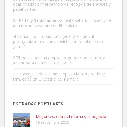
ocasionadas por el servicio de recogida de envases y
papel-cartón
St. Pedro y Siroko amenizan este sábado El sueño de
una noche de verano en El Tablero
Adopción urgente
Busco adopción responsable para mi perra. Pastor alemán,
Historias que dan vida a Ingenio y El Carrizal
protagonizan una nueva edición de “Aquí nuestra
hembra, 4 años. Por motivos personales ...
gente”
Leales.org » Gran Canaria
|
6.7.2025
SBT despliega una amplia programación cultural y
juvenil para dinamizar el verano
La Concejalía de Vivienda impulsa la compra de 26
inmuebles en El Castillo del Romeral
SHIBA PERDIDO AVDA JOSE MESA Y LOPEZ
PERRO MACHO RAZA SHIBA CON MICROCHIP PERDIDO HOY
ENTRADAS POPULARES
06/07/2025 ZONA MESA Y LOPEZ. ES MUY ASUSTADIZO
Leales.org » Gran Canaria
|
6.7.2025
Migrantes: entre el drama y el negocio
19 septiembre, 2020