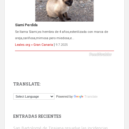
ADOPCIÓN URGENTE GATA TEROR GRAN CANARIA
El ayuntamiento se va a llevar a Los Gatos callejeros de la zona los
próximos días, ella incluida...
Leales.org » Gran Canaria
|
9.7.2025
TRANSLATE:
Gato manso encontrado
Powered by
Translate
Este gato macho ha aparecido en la calle hace menos de un mes,
es muy manso y extremadamente cari...
Leales.org » Gran Canaria
|
9.7.2025
ENTRADAS RECIENTES
San Bartolomé de Tirajana resuelve las incidencias