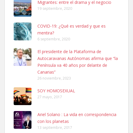
Migrantes: entre el drama y el negocio
19 septiembre, 2020
COVID-19: ¿Qué es verdad y que es
mentira?
6 septiembre, 2020
Ninfa perdida
El presidente de la Plataforma de
El día 5 se los perdió una ninfa papillera, asustada tiene miedo a la
Autocaravanas Autónomas afirma que “la
calle, se perdió por la zon...
Península va 40 años por delante de
Leales.org » Gran Canaria
|
6.7.2025
Canarias”
26 noviembre, 2023
SOY HOMOSEXUAL
27 mayo, 2017
Ariel Solano : La vida en correspondencia
Adopcion
con los planetas
Busco casa de acogida para mi perrita ya que por temas de trabajo
13 septiembre, 2017
no la puedo tener. Solo gente r...