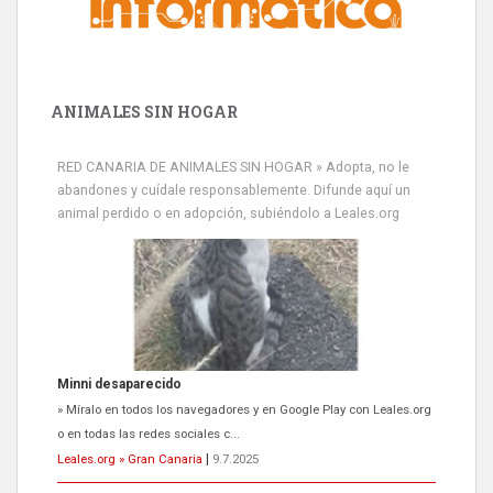
ANIMALES SIN HOGAR
RED CANARIA DE ANIMALES SIN HOGAR » Adopta, no le
abandones y cuídale responsablemente. Difunde aquí un
animal perdido o en adopción, subiéndolo a Leales.org
Siami Perdida
Se llama Siami,es hembra de 4 años,esterilizada con marca de
oreja,cariñosa,mimosa pero miedosa,e...
Leales.org » Gran Canaria
|
9.7.2025