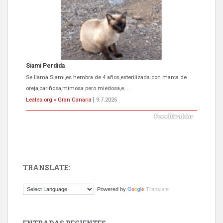
ADOPCIÓN URGENTE GATA TEROR GRAN CANARIA
El ayuntamiento se va a llevar a Los Gatos callejeros de la zona los
próximos días, ella incluida...
Leales.org » Gran Canaria
|
9.7.2025
TRANSLATE:
Gato manso encontrado
Powered by
Translate
Este gato macho ha aparecido en la calle hace menos de un mes,
es muy manso y extremadamente cari...
Leales.org » Gran Canaria
|
9.7.2025