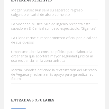
ENTRADAS RECIENTES
Mogán Sunset Run sella su esperado regreso
colgando el cartel de aforo completo
La Sociedad Musical Villa de Ingenio presenta este
sábado en El Carrizal su nuevo espectáculo: ‘Gigantes’
Adopción urgente
La Gloria recibe el reconocimiento oficial por la calidad
Busco adopción responsable para mi perra. Pastor alemán,
de sus quesos
hembra, 4 años. Por motivos personales ...
Urbanismo abre la consulta pública para elaborar la
Leales.org » Gran Canaria
|
6.7.2025
ordenanza que aportará mayor seguridad jurídica al
uso residencial en la zona turística
Marcial Morales defiende la revitalización del Mercado
de Vegueta y reclama más apoyo para garantizar su
futuro.
SHIBA PERDIDO AVDA JOSE MESA Y LOPEZ
PERRO MACHO RAZA SHIBA CON MICROCHIP PERDIDO HOY
ENTRADAS POPULARES
06/07/2025 ZONA MESA Y LOPEZ. ES MUY ASUSTADIZO
Leales.org » Gran Canaria
|
6.7.2025