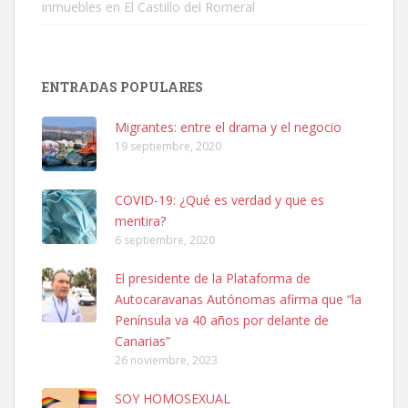
inmuebles en El Castillo del Romeral
Adopción urgente
Busco adopción responsable para mi perra. Pastor alemán,
ENTRADAS POPULARES
hembra, 4 años. Por motivos personales ...
Leales.org » Gran Canaria
|
6.7.2025
Migrantes: entre el drama y el negocio
19 septiembre, 2020
COVID-19: ¿Qué es verdad y que es
mentira?
6 septiembre, 2020
SHIBA PERDIDO AVDA JOSE MESA Y LOPEZ
El presidente de la Plataforma de
PERRO MACHO RAZA SHIBA CON MICROCHIP PERDIDO HOY
Autocaravanas Autónomas afirma que “la
06/07/2025 ZONA MESA Y LOPEZ. ES MUY ASUSTADIZO
Península va 40 años por delante de
Leales.org » Gran Canaria
|
6.7.2025
Canarias”
26 noviembre, 2023
SOY HOMOSEXUAL