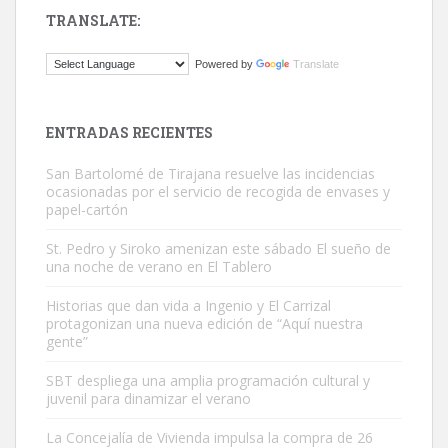
TRANSLATE:
ADOPCIÓN URGENTE GATA TEROR GRAN CANARIA
Powered by
Translate
El ayuntamiento se va a llevar a Los Gatos callejeros de la zona los
próximos días, ella incluida...
Leales.org » Gran Canaria
|
9.7.2025
ENTRADAS RECIENTES
San Bartolomé de Tirajana resuelve las incidencias
ocasionadas por el servicio de recogida de envases y
papel-cartón
St. Pedro y Siroko amenizan este sábado El sueño de
una noche de verano en El Tablero
Gato manso encontrado
Este gato macho ha aparecido en la calle hace menos de un mes,
Historias que dan vida a Ingenio y El Carrizal
protagonizan una nueva edición de “Aquí nuestra
es muy manso y extremadamente cari...
gente”
Leales.org » Gran Canaria
|
9.7.2025
SBT despliega una amplia programación cultural y
juvenil para dinamizar el verano
La Concejalía de Vivienda impulsa la compra de 26