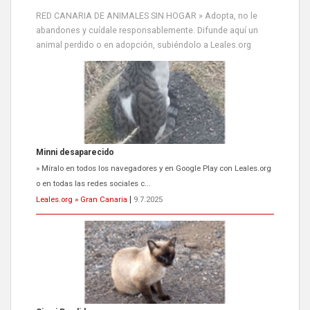
RED CANARIA DE ANIMALES SIN HOGAR » Adopta, no le
abandones y cuídale responsablemente. Difunde aquí un
animal perdido o en adopción, subiéndolo a Leales.org
Siami Perdida
Se llama Siami,es hembra de 4 años,esterilizada con marca de
oreja,cariñosa,mimosa pero miedosa,e...
Leales.org » Gran Canaria
|
9.7.2025