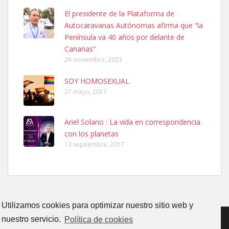
El presidente de la Plataforma de
Ninfa perdida
Autocaravanas Autónomas afirma que “la
El día 5 se los perdió una ninfa papillera, asustada tiene miedo a la
Península va 40 años por delante de
calle, se perdió por la zon...
Canarias”
Leales.org » Gran Canaria
|
6.7.2025
26 noviembre, 2023
SOY HOMOSEXUAL
27 mayo, 2017
Ariel Solano : La vida en correspondencia
con los planetas
Adopcion
13 septiembre, 2017
Busco casa de acogida para mi perrita ya que por temas de trabajo
no la puedo tener. Solo gente r...
Leales.org » Gran Canaria
|
4.7.2025
Utilizamos cookies para optimizar nuestro sitio web y
nuestro servicio.
Política de cookies