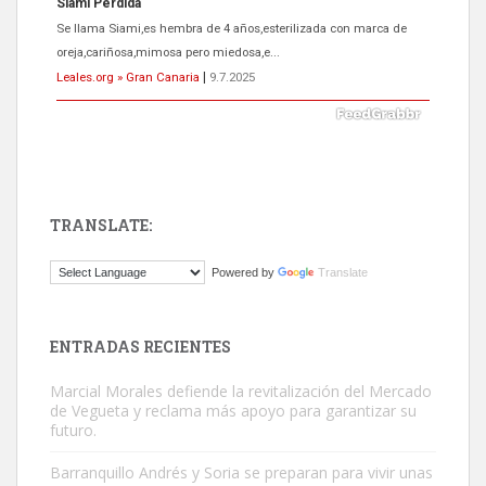
ADOPCIÓN URGENTE GATA TEROR GRAN CANARIA
El ayuntamiento se va a llevar a Los Gatos callejeros de la zona los
próximos días, ella incluida...
Leales.org » Gran Canaria
|
9.7.2025
TRANSLATE:
Gato manso encontrado
Powered by
Translate
Este gato macho ha aparecido en la calle hace menos de un mes,
es muy manso y extremadamente cari...
Leales.org » Gran Canaria
|
9.7.2025
ENTRADAS RECIENTES
Marcial Morales defiende la revitalización del Mercado
de Vegueta y reclama más apoyo para garantizar su
futuro.
Barranquillo Andrés y Soria se preparan para vivir unas