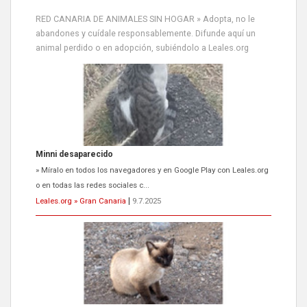
RED CANARIA DE ANIMALES SIN HOGAR » Adopta, no le
abandones y cuídale responsablemente. Difunde aquí un
animal perdido o en adopción, subiéndolo a Leales.org
Siami Perdida
Se llama Siami,es hembra de 4 años,esterilizada con marca de
oreja,cariñosa,mimosa pero miedosa,e...
Leales.org » Gran Canaria
|
9.7.2025