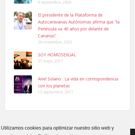
6 septiembre, 2020
Ninfa perdida
El presidente de la Plataforma de
El día 5 se los perdió una ninfa papillera, asustada tiene miedo a la
Autocaravanas Autónomas afirma que “la
calle, se perdió por la zon...
Península va 40 años por delante de
Leales.org » Gran Canaria
|
6.7.2025
Canarias”
26 noviembre, 2023
SOY HOMOSEXUAL
27 mayo, 2017
Ariel Solano : La vida en correspondencia
Adopcion
con los planetas
Busco casa de acogida para mi perrita ya que por temas de trabajo
13 septiembre, 2017
no la puedo tener. Solo gente r...
Leales.org » Gran Canaria
|
4.7.2025
Utilizamos cookies para optimizar nuestro sitio web y