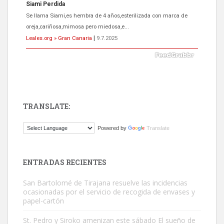
ADOPCIÓN URGENTE GATA TEROR GRAN CANARIA
El ayuntamiento se va a llevar a Los Gatos callejeros de la zona los
próximos días, ella incluida...
Leales.org » Gran Canaria
|
9.7.2025
TRANSLATE:
Gato manso encontrado
Powered by
Translate
Este gato macho ha aparecido en la calle hace menos de un mes,
es muy manso y extremadamente cari...
Leales.org » Gran Canaria
|
9.7.2025
ENTRADAS RECIENTES
San Bartolomé de Tirajana resuelve las incidencias
ocasionadas por el servicio de recogida de envases y
papel-cartón
St. Pedro y Siroko amenizan este sábado El sueño de