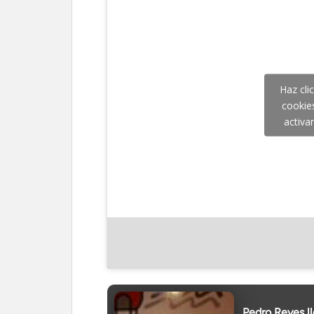
Haz cli
cookie
activa