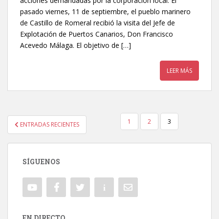
acciones demandadas por la corporación local. El
pasado viernes, 11 de septiembre, el pueblo marinero
de Castillo de Romeral recibió la visita del Jefe de
Explotación de Puertos Canarios, Don Francisco
Acevedo Málaga. El objetivo de […]
LEER MÁS
1
2
3
ENTRADAS RECIENTES
NAVEGACIÓN DE ENTRADAS
SÍGUENOS
EN DIRECTO