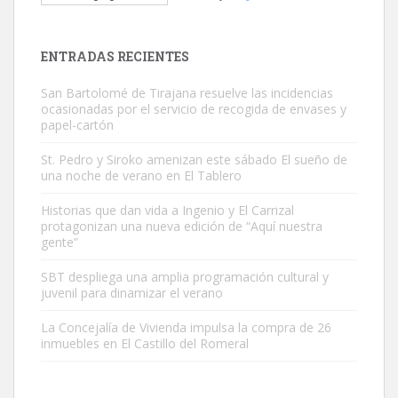
Este gato macho ha aparecido en la calle hace menos de un mes,
es muy manso y extremadamente cari...
Leales.org » Gran Canaria
|
9.7.2025
ENTRADAS RECIENTES
San Bartolomé de Tirajana resuelve las incidencias
ocasionadas por el servicio de recogida de envases y
papel-cartón
St. Pedro y Siroko amenizan este sábado El sueño de
una noche de verano en El Tablero
Adopción urgente
Busco adopción responsable para mi perra. Pastor alemán,
Historias que dan vida a Ingenio y El Carrizal
protagonizan una nueva edición de “Aquí nuestra
hembra, 4 años. Por motivos personales ...
gente”
Leales.org » Gran Canaria
|
6.7.2025
SBT despliega una amplia programación cultural y
juvenil para dinamizar el verano
La Concejalía de Vivienda impulsa la compra de 26
inmuebles en El Castillo del Romeral
SHIBA PERDIDO AVDA JOSE MESA Y LOPEZ