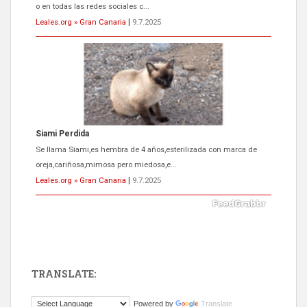
oreja,cariñosa,mimosa pero miedosa,e...
Leales.org » Gran Canaria
|
9.7.2025
ADOPCIÓN URGENTE GATA TEROR GRAN CANARIA
El ayuntamiento se va a llevar a Los Gatos callejeros de la zona los
próximos días, ella incluida...
Leales.org » Gran Canaria
|
9.7.2025
TRANSLATE:
Gato manso encontrado
Powered by
Translate