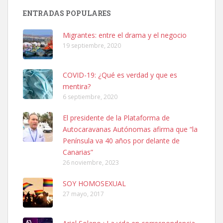
PERRO MACHO RAZA SHIBA CON MICROCHIP PERDIDO HOY
ENTRADAS POPULARES
06/07/2025 ZONA MESA Y LOPEZ. ES MUY ASUSTADIZO
Leales.org » Gran Canaria
|
6.7.2025
Migrantes: entre el drama y el negocio
19 septiembre, 2020
COVID-19: ¿Qué es verdad y que es
mentira?
6 septiembre, 2020
Ninfa perdida
El presidente de la Plataforma de
El día 5 se los perdió una ninfa papillera, asustada tiene miedo a la
Autocaravanas Autónomas afirma que “la
calle, se perdió por la zon...
Península va 40 años por delante de
Leales.org » Gran Canaria
|
6.7.2025
Canarias”
26 noviembre, 2023
SOY HOMOSEXUAL
27 mayo, 2017