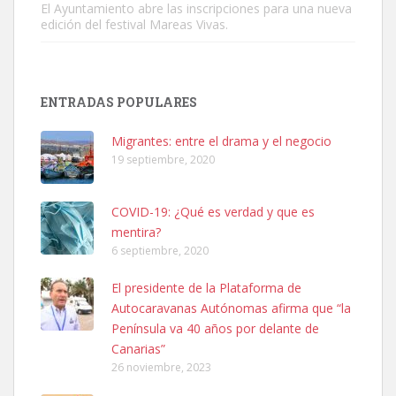
El Ayuntamiento abre las inscripciones para una nueva
edición del festival Mareas Vivas.
SHIBA PERDIDO AVDA JOSE MESA Y LOPEZ
ENTRADAS POPULARES
PERRO MACHO RAZA SHIBA CON MICROCHIP PERDIDO HOY
06/07/2025 ZONA MESA Y LOPEZ. ES MUY ASUSTADIZO
Migrantes: entre el drama y el negocio
Leales.org » Gran Canaria
|
6.7.2025
19 septiembre, 2020
COVID-19: ¿Qué es verdad y que es
mentira?
6 septiembre, 2020
El presidente de la Plataforma de
Ninfa perdida
Autocaravanas Autónomas afirma que “la
El día 5 se los perdió una ninfa papillera, asustada tiene miedo a la
Península va 40 años por delante de
calle, se perdió por la zon...
Canarias”
Leales.org » Gran Canaria
|
6.7.2025
26 noviembre, 2023