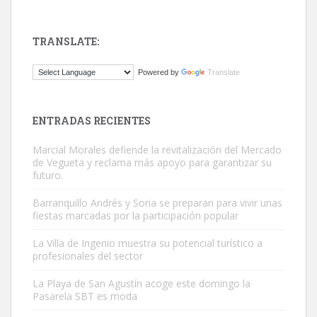
TRANSLATE:
Gato manso encontrado
Powered by
Translate
Este gato macho ha aparecido en la calle hace menos de un mes,
es muy manso y extremadamente cari...
Leales.org » Gran Canaria
|
9.7.2025
ENTRADAS RECIENTES
Marcial Morales defiende la revitalización del Mercado
de Vegueta y reclama más apoyo para garantizar su
futuro.
Barranquillo Andrés y Soria se preparan para vivir unas
fiestas marcadas por la participación popular
Adopción urgente
Busco adopción responsable para mi perra. Pastor alemán,
La Villa de Ingenio muestra su potencial turístico a
profesionales del sector
hembra, 4 años. Por motivos personales ...
Leales.org » Gran Canaria
|
6.7.2025
La Playa de San Agustín acoge este domingo la
Pasarela SBT es moda