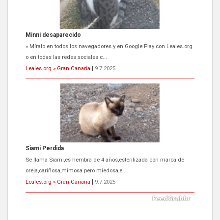
Siami Perdida
Se llama Siami,es hembra de 4 años,esterilizada con marca de
oreja,cariñosa,mimosa pero miedosa,e...
Leales.org » Gran Canaria
|
9.7.2025
ADOPCIÓN URGENTE GATA TEROR GRAN CANARIA
El ayuntamiento se va a llevar a Los Gatos callejeros de la zona los
próximos días, ella incluida...
Leales.org » Gran Canaria
|
9.7.2025