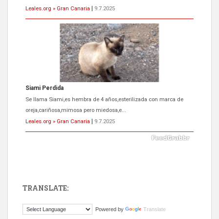
Leales.org » Gran Canaria
|
9.7.2025
ADOPCIÓN URGENTE GATA TEROR GRAN CANARIA
El ayuntamiento se va a llevar a Los Gatos callejeros de la zona los
próximos días, ella incluida...
Leales.org » Gran Canaria
|
9.7.2025
TRANSLATE:
Gato manso encontrado
Powered by
Translate
Este gato macho ha aparecido en la calle hace menos de un mes,