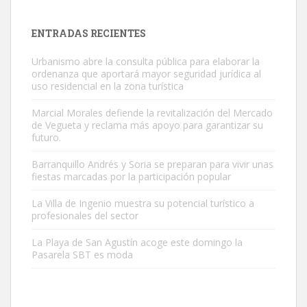
es muy manso y extremadamente cari...
Leales.org » Gran Canaria
|
9.7.2025
ENTRADAS RECIENTES
Urbanismo abre la consulta pública para elaborar la
ordenanza que aportará mayor seguridad jurídica al
uso residencial en la zona turística
Marcial Morales defiende la revitalización del Mercado
de Vegueta y reclama más apoyo para garantizar su
Adopción urgente
futuro.
Busco adopción responsable para mi perra. Pastor alemán,
Barranquillo Andrés y Soria se preparan para vivir unas
hembra, 4 años. Por motivos personales ...
fiestas marcadas por la participación popular
Leales.org » Gran Canaria
|
6.7.2025
La Villa de Ingenio muestra su potencial turístico a
profesionales del sector
La Playa de San Agustín acoge este domingo la
Pasarela SBT es moda
SHIBA PERDIDO AVDA JOSE MESA Y LOPEZ
PERRO MACHO RAZA SHIBA CON MICROCHIP PERDIDO HOY