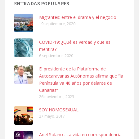
ENTRADAS POPULARES
06/07/2025 ZONA MESA Y LOPEZ. ES MUY ASUSTADIZO
Leales.org » Gran Canaria
|
6.7.2025
Migrantes: entre el drama y el negocio
19 septiembre, 2020
COVID-19: ¿Qué es verdad y que es
mentira?
6 septiembre, 2020
Ninfa perdida
El presidente de la Plataforma de
El día 5 se los perdió una ninfa papillera, asustada tiene miedo a la
Autocaravanas Autónomas afirma que “la
calle, se perdió por la zon...
Península va 40 años por delante de
Leales.org » Gran Canaria
|
6.7.2025
Canarias”
26 noviembre, 2023
SOY HOMOSEXUAL
27 mayo, 2017
Ariel Solano : La vida en correspondencia
Adopcion