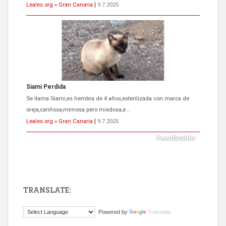
Leales.org » Gran Canaria
|
9.7.2025
Siami Perdida
Se llama Siami,es hembra de 4 años,esterilizada con marca de
oreja,cariñosa,mimosa pero miedosa,e...
Leales.org » Gran Canaria
|
9.7.2025
TRANSLATE:
ADOPCIÓN URGENTE GATA TEROR GRAN CANARIA
Powered by
Translate
El ayuntamiento se va a llevar a Los Gatos callejeros de la zona los