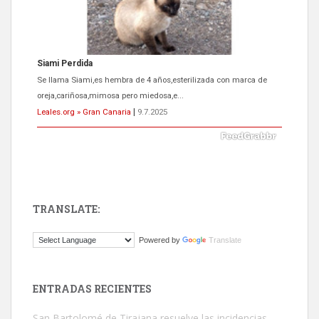
Siami Perdida
Se llama Siami,es hembra de 4 años,esterilizada con marca de
oreja,cariñosa,mimosa pero miedosa,e...
Leales.org » Gran Canaria
|
9.7.2025
ADOPCIÓN URGENTE GATA TEROR GRAN CANARIA
TRANSLATE:
El ayuntamiento se va a llevar a Los Gatos callejeros de la zona los
próximos días, ella incluida...
Powered by
Translate
Leales.org » Gran Canaria
|
9.7.2025
ENTRADAS RECIENTES
San Bartolomé de Tirajana resuelve las incidencias