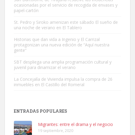
ocasionadas por el servicio de recogida de envases y
papel-cartón
Gato manso encontrado
St. Pedro y Siroko amenizan este sábado El sueño de
Este gato macho ha aparecido en la calle hace menos de un mes,
una noche de verano en El Tablero
es muy manso y extremadamente cari...
Historias que dan vida a Ingenio y El Carrizal
Leales.org » Gran Canaria
|
9.7.2025
protagonizan una nueva edición de “Aquí nuestra
gente”
SBT despliega una amplia programación cultural y
juvenil para dinamizar el verano
La Concejalía de Vivienda impulsa la compra de 26
inmuebles en El Castillo del Romeral
Adopción urgente
Busco adopción responsable para mi perra. Pastor alemán,
hembra, 4 años. Por motivos personales ...
Leales.org » Gran Canaria
|
6.7.2025
ENTRADAS POPULARES
Migrantes: entre el drama y el negocio
19 septiembre, 2020