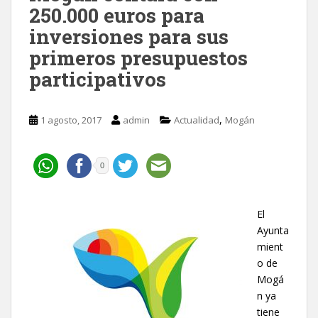
250.000 euros para
inversiones para sus
primeros presupuestos
participativos
,
1 agosto, 2017
admin
Actualidad
Mogán
0
El
Ayunta
mient
o de
Mogá
n ya
tiene