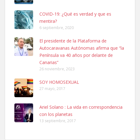
COVID-19: ¿Qué es verdad y que es
mentira?
SHIBA PERDIDO AVDA JOSE MESA Y LOPEZ
6 septiembre, 2020
PERRO MACHO RAZA SHIBA CON MICROCHIP PERDIDO HOY
06/07/2025 ZONA MESA Y LOPEZ. ES MUY ASUSTADIZO
El presidente de la Plataforma de
Leales.org » Gran Canaria
|
6.7.2025
Autocaravanas Autónomas afirma que “la
Península va 40 años por delante de
Canarias”
26 noviembre, 2023
SOY HOMOSEXUAL
27 mayo, 2017
Ninfa perdida
El día 5 se los perdió una ninfa papillera, asustada tiene miedo a la
Ariel Solano : La vida en correspondencia
calle, se perdió por la zon...
con los planetas
Leales.org » Gran Canaria
|
6.7.2025
13 septiembre, 2017