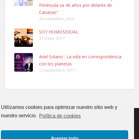
06/07/2025 ZONA MESA Y LOPEZ. ES MUY ASUSTADIZO
Península va 40 años por delante de
Leales.org » Gran Canaria
|
6.7.2025
Canarias”
26 noviembre, 2023
SOY HOMOSEXUAL
27 mayo, 2017
Ariel Solano : La vida en correspondencia
Ninfa perdida
con los planetas
El día 5 se los perdió una ninfa papillera, asustada tiene miedo a la
13 septiembre, 2017
calle, se perdió por la zon...
Leales.org » Gran Canaria
|
6.7.2025
Utilizamos cookies para optimizar nuestro sitio web y
nuestro servicio.
Política de cookies
Adopcion
CONTACTO
AVISO LEGAL
POLÍTICA DE PRIVACIDAD
Busco casa de acogida para mi perrita ya que por temas de trabajo
Aceptar todo