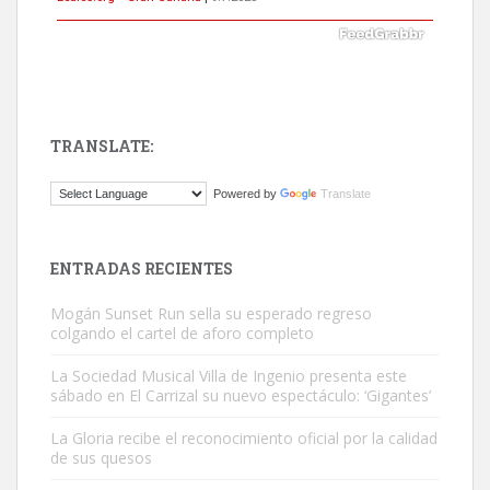
TRANSLATE:
ADOPCIÓN URGENTE GATA TEROR GRAN CANARIA
Powered by
Translate
El ayuntamiento se va a llevar a Los Gatos callejeros de la zona los
próximos días, ella incluida...
Leales.org » Gran Canaria
|
9.7.2025
ENTRADAS RECIENTES
Mogán Sunset Run sella su esperado regreso
colgando el cartel de aforo completo
La Sociedad Musical Villa de Ingenio presenta este
sábado en El Carrizal su nuevo espectáculo: ‘Gigantes’
Gato manso encontrado
La Gloria recibe el reconocimiento oficial por la calidad
Este gato macho ha aparecido en la calle hace menos de un mes,
de sus quesos
es muy manso y extremadamente cari...