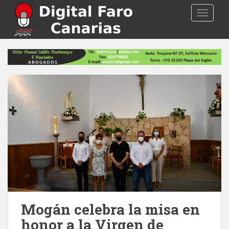
S
TOGGLE
k
i
p
t
o
m
a
i
n
c
o
n
t
e
n
t
Mogán celebra la misa en
honor a la Virgen de