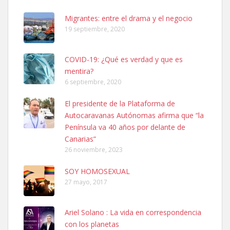
hembra, 4 años. Por motivos personales ...
Leales.org » Gran Canaria
|
6.7.2025
Migrantes: entre el drama y el negocio
19 septiembre, 2020
COVID-19: ¿Qué es verdad y que es
mentira?
6 septiembre, 2020
SHIBA PERDIDO AVDA JOSE MESA Y LOPEZ
El presidente de la Plataforma de
PERRO MACHO RAZA SHIBA CON MICROCHIP PERDIDO HOY
Autocaravanas Autónomas afirma que “la
06/07/2025 ZONA MESA Y LOPEZ. ES MUY ASUSTADIZO
Península va 40 años por delante de
Leales.org » Gran Canaria
|
6.7.2025
Canarias”
26 noviembre, 2023
SOY HOMOSEXUAL
27 mayo, 2017
Ariel Solano : La vida en correspondencia
Ninfa perdida
con los planetas
El día 5 se los perdió una ninfa papillera, asustada tiene miedo a la