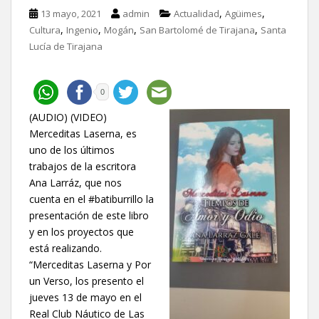
,
,
13 mayo, 2021
admin
Actualidad
Agüimes
,
,
,
,
Cultura
Ingenio
Mogán
San Bartolomé de Tirajana
Santa
Lucía de Tirajana
0
(AUDIO) (VIDEO)
Merceditas Laserna, es
uno de los últimos
trabajos de la escritora
Ana Larráz, que nos
cuenta en el #batiburrillo la
presentación de este libro
y en los proyectos que
está realizando.
“Merceditas Laserna y Por
un Verso, los presento el
jueves 13 de mayo en el
Real Club Náutico de Las