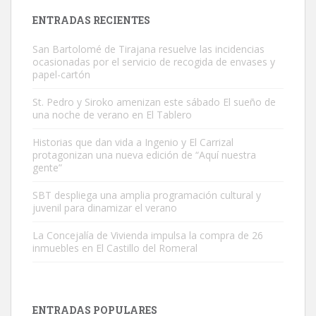
Leales.org » Gran Canaria
|
9.7.2025
ENTRADAS RECIENTES
San Bartolomé de Tirajana resuelve las incidencias
ocasionadas por el servicio de recogida de envases y
papel-cartón
St. Pedro y Siroko amenizan este sábado El sueño de
una noche de verano en El Tablero
Gato manso encontrado
Este gato macho ha aparecido en la calle hace menos de un mes,
Historias que dan vida a Ingenio y El Carrizal
protagonizan una nueva edición de “Aquí nuestra
es muy manso y extremadamente cari...
gente”
Leales.org » Gran Canaria
|
9.7.2025
SBT despliega una amplia programación cultural y
juvenil para dinamizar el verano
La Concejalía de Vivienda impulsa la compra de 26
inmuebles en El Castillo del Romeral
Adopción urgente
Busco adopción responsable para mi perra. Pastor alemán,
ENTRADAS POPULARES