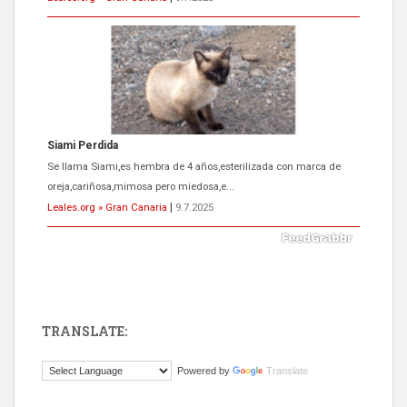
Siami Perdida
Se llama Siami,es hembra de 4 años,esterilizada con marca de
oreja,cariñosa,mimosa pero miedosa,e...
Leales.org » Gran Canaria
|
9.7.2025
TRANSLATE:
ADOPCIÓN URGENTE GATA TEROR GRAN CANARIA
Powered by
Translate
El ayuntamiento se va a llevar a Los Gatos callejeros de la zona los
próximos días, ella incluida...