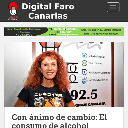
S
TOGGLE
k
i
p
t
o
m
a
i
n
c
o
n
t
e
n
t
Con ánimo de cambio: El
consumo de alcohol