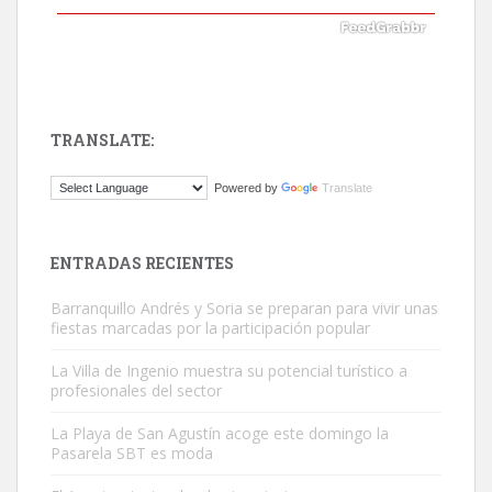
TRANSLATE:
ADOPCIÓN URGENTE GATA TEROR GRAN CANARIA
Powered by
Translate
El ayuntamiento se va a llevar a Los Gatos callejeros de la zona los
próximos días, ella incluida...
Leales.org » Gran Canaria
|
9.7.2025
ENTRADAS RECIENTES
Barranquillo Andrés y Soria se preparan para vivir unas
fiestas marcadas por la participación popular
La Villa de Ingenio muestra su potencial turístico a
profesionales del sector
Gato manso encontrado
La Playa de San Agustín acoge este domingo la
Este gato macho ha aparecido en la calle hace menos de un mes,
Pasarela SBT es moda
es muy manso y extremadamente cari...