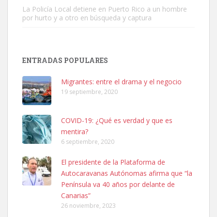
La Policía Local detiene en Puerto Rico a un hombre
por hurto y a otro en búsqueda y captura
ENTRADAS POPULARES
Ninfa perdida
El día 5 se los perdió una ninfa papillera, asustada tiene miedo a la
Migrantes: entre el drama y el negocio
calle, se perdió por la zon...
19 septiembre, 2020
Leales.org » Gran Canaria
|
6.7.2025
COVID-19: ¿Qué es verdad y que es
mentira?
6 septiembre, 2020
El presidente de la Plataforma de
Autocaravanas Autónomas afirma que “la
Adopcion
Península va 40 años por delante de
Busco casa de acogida para mi perrita ya que por temas de trabajo
Canarias”
no la puedo tener. Solo gente r...
26 noviembre, 2023
Leales.org » Gran Canaria
|
4.7.2025