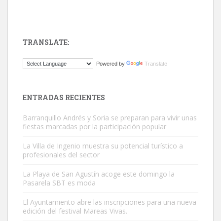
TRANSLATE:
Adopción urgente
Powered by
Translate
Busco adopción responsable para mi perra. Pastor alemán,
hembra, 4 años. Por motivos personales ...
Leales.org » Gran Canaria
|
6.7.2025
ENTRADAS RECIENTES
Barranquillo Andrés y Soria se preparan para vivir unas
fiestas marcadas por la participación popular
La Villa de Ingenio muestra su potencial turístico a
profesionales del sector
SHIBA PERDIDO AVDA JOSE MESA Y LOPEZ
La Playa de San Agustín acoge este domingo la
PERRO MACHO RAZA SHIBA CON MICROCHIP PERDIDO HOY
Pasarela SBT es moda
06/07/2025 ZONA MESA Y LOPEZ. ES MUY ASUSTADIZO
El Ayuntamiento abre las inscripciones para una nueva
Leales.org » Gran Canaria
|
6.7.2025
edición del festival Mareas Vivas.