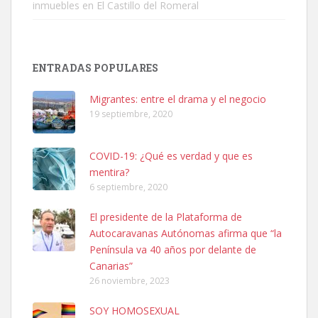
inmuebles en El Castillo del Romeral
Adopción urgente
Busco adopción responsable para mi perra. Pastor alemán,
ENTRADAS POPULARES
hembra, 4 años. Por motivos personales ...
Leales.org » Gran Canaria
|
6.7.2025
Migrantes: entre el drama y el negocio
19 septiembre, 2020
COVID-19: ¿Qué es verdad y que es
mentira?
6 septiembre, 2020
SHIBA PERDIDO AVDA JOSE MESA Y LOPEZ
El presidente de la Plataforma de
PERRO MACHO RAZA SHIBA CON MICROCHIP PERDIDO HOY
Autocaravanas Autónomas afirma que “la
06/07/2025 ZONA MESA Y LOPEZ. ES MUY ASUSTADIZO
Península va 40 años por delante de
Leales.org » Gran Canaria
|
6.7.2025
Canarias”
26 noviembre, 2023
SOY HOMOSEXUAL