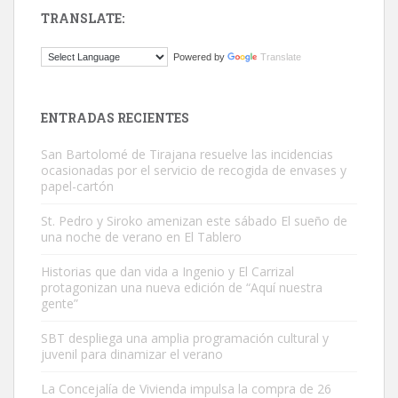
TRANSLATE:
ADOPCIÓN URGENTE GATA TEROR GRAN CANARIA
Powered by
Translate
El ayuntamiento se va a llevar a Los Gatos callejeros de la zona los
próximos días, ella incluida...
Leales.org » Gran Canaria
|
9.7.2025
ENTRADAS RECIENTES
San Bartolomé de Tirajana resuelve las incidencias
ocasionadas por el servicio de recogida de envases y
papel-cartón
St. Pedro y Siroko amenizan este sábado El sueño de
una noche de verano en El Tablero
Gato manso encontrado
Este gato macho ha aparecido en la calle hace menos de un mes,
Historias que dan vida a Ingenio y El Carrizal
protagonizan una nueva edición de “Aquí nuestra
es muy manso y extremadamente cari...
gente”
Leales.org » Gran Canaria
|
9.7.2025
SBT despliega una amplia programación cultural y
juvenil para dinamizar el verano
La Concejalía de Vivienda impulsa la compra de 26