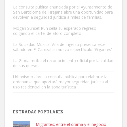
La consulta pública anunciada por el Ayuntamiento de
San Bartolomé de Tirajana abre una oportunidad para
devolver la seguridad jurídica a miles de familias.
Mogán Sunset Run sella su esperado regreso
colgando el cartel de aforo completo
Gato manso encontrado
Este gato macho ha aparecido en la calle hace menos de un mes,
La Sociedad Musical Villa de Ingenio presenta este
sábado en El Carrizal su nuevo espectáculo: ‘Gigantes’
es muy manso y extremadamente cari...
Leales.org » Gran Canaria
|
9.7.2025
La Gloria recibe el reconocimiento oficial por la calidad
de sus quesos
Urbanismo abre la consulta pública para elaborar la
ordenanza que aportará mayor seguridad jurídica al
uso residencial en la zona turística
Adopción urgente
Busco adopción responsable para mi perra. Pastor alemán,
ENTRADAS POPULARES
hembra, 4 años. Por motivos personales ...
Leales.org » Gran Canaria
|
6.7.2025
Migrantes: entre el drama y el negocio