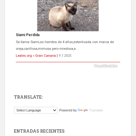
Siami Perdida
Se llama Siami,es hembra de 4 años,esterilizada con marca de
oreja,cariñosa,mimosa pero miedosa,e...
Leales.org » Gran Canaria
|
9.7.2025
TRANSLATE:
ADOPCIÓN URGENTE GATA TEROR GRAN CANARIA
Powered by
Translate
El ayuntamiento se va a llevar a Los Gatos callejeros de la zona los
próximos días, ella incluida...
Leales.org » Gran Canaria
|
9.7.2025
ENTRADAS RECIENTES