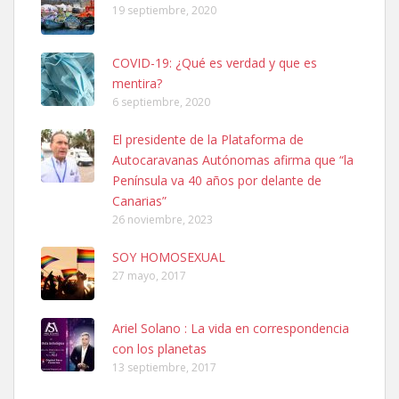
19 septiembre, 2020
COVID-19: ¿Qué es verdad y que es
mentira?
6 septiembre, 2020
SHIBA PERDIDO AVDA JOSE MESA Y LOPEZ
El presidente de la Plataforma de
PERRO MACHO RAZA SHIBA CON MICROCHIP PERDIDO HOY
Autocaravanas Autónomas afirma que “la
06/07/2025 ZONA MESA Y LOPEZ. ES MUY ASUSTADIZO
Península va 40 años por delante de
Leales.org » Gran Canaria
|
6.7.2025
Canarias”
26 noviembre, 2023
SOY HOMOSEXUAL
27 mayo, 2017
Ariel Solano : La vida en correspondencia
Ninfa perdida
con los planetas
El día 5 se los perdió una ninfa papillera, asustada tiene miedo a la
13 septiembre, 2017
calle, se perdió por la zon...
Leales.org » Gran Canaria
|
6.7.2025