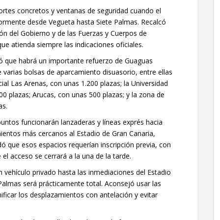
 cortes concretos y ventanas de seguridad cuando el
iormente desde Vegueta hasta Siete Palmas. Recalcó
ón del Gobierno y de las Fuerzas y Cuerpos de
que atienda siempre las indicaciones oficiales.
icó que habrá un importante refuerzo de Guaguas
de varias bolsas de aparcamiento disuasorio, entre ellas
ial Las Arenas, con unas 1.200 plazas; la Universidad
0 plazas; Arucas, con unas 500 plazas; y la zona de
as.
untos funcionarán lanzaderas y líneas exprés hacia
ientos más cercanos al Estadio de Gran Canaria,
 que esos espacios requerían inscripción previa, con
el acceso se cerrará a la una de la tarde.
ehículo privado hasta las inmediaciones del Estadio
Palmas será prácticamente total. Aconsejó usar las
ificar los desplazamientos con antelación y evitar