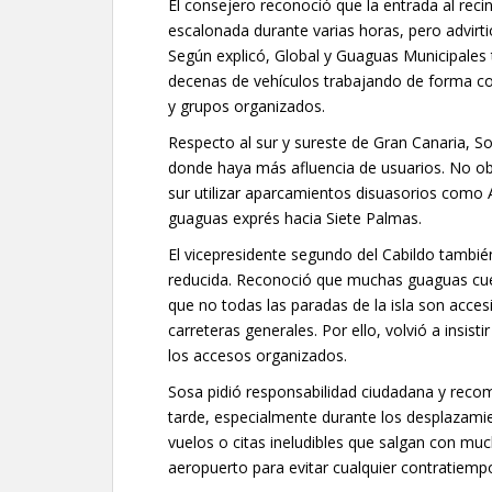
El consejero reconoció que la entrada al reci
escalonada durante varias horas, pero advirt
Según explicó, Global y Guaguas Municipales 
decenas de vehículos trabajando de forma co
y grupos organizados.
Respecto al sur y sureste de Gran Canaria, Sos
donde haya más afluencia de usuarios. No o
sur utilizar aparcamientos disuasorios como 
guaguas exprés hacia Siete Palmas.
El vicepresidente segundo del Cabildo tambié
reducida. Reconoció que muchas guaguas cu
que no todas las paradas de la isla son acces
carreteras generales. Por ello, volvió a insisti
los accesos organizados.
Sosa pidió responsabilidad ciudadana y recom
tarde, especialmente durante los desplazami
vuelos o citas ineludibles que salgan con much
aeropuerto para evitar cualquier contratiemp