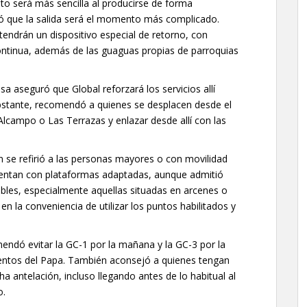
nto será más sencilla al producirse de forma
ió que la salida será el momento más complicado.
tendrán un dispositivo especial de retorno, con
ntinua, además de las guaguas propias de parroquias
a aseguró que Global reforzará los servicios allí
bstante, recomendó a quienes se desplacen desde el
Alcampo o Las Terrazas y enlazar desde allí con las
n se refirió a las personas mayores o con movilidad
entan con plataformas adaptadas, aunque admitió
ibles, especialmente aquellas situadas en arcenes o
r en la conveniencia de utilizar los puntos habilitados y
endó evitar la GC-1 por la mañana y la GC-3 por la
entos del Papa. También aconsejó a quienes tengan
a antelación, incluso llegando antes de lo habitual al
o.