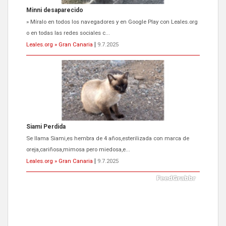
Siami Perdida
Se llama Siami,es hembra de 4 años,esterilizada con marca de
oreja,cariñosa,mimosa pero miedosa,e...
Leales.org » Gran Canaria
|
9.7.2025
ADOPCIÓN URGENTE GATA TEROR GRAN CANARIA
El ayuntamiento se va a llevar a Los Gatos callejeros de la zona los
próximos días, ella incluida...
Leales.org » Gran Canaria
|
9.7.2025