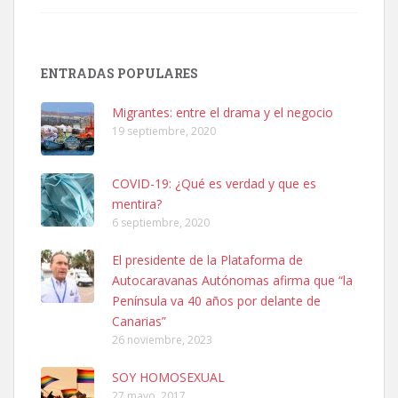
SHIBA PERDIDO AVDA JOSE MESA Y LOPEZ
PERRO MACHO RAZA SHIBA CON MICROCHIP PERDIDO HOY
ENTRADAS POPULARES
06/07/2025 ZONA MESA Y LOPEZ. ES MUY ASUSTADIZO
Leales.org » Gran Canaria
|
6.7.2025
Migrantes: entre el drama y el negocio
19 septiembre, 2020
COVID-19: ¿Qué es verdad y que es
mentira?
6 septiembre, 2020
Ninfa perdida
El presidente de la Plataforma de
El día 5 se los perdió una ninfa papillera, asustada tiene miedo a la
Autocaravanas Autónomas afirma que “la
calle, se perdió por la zon...
Península va 40 años por delante de
Leales.org » Gran Canaria
|
6.7.2025
Canarias”
26 noviembre, 2023
SOY HOMOSEXUAL
27 mayo, 2017