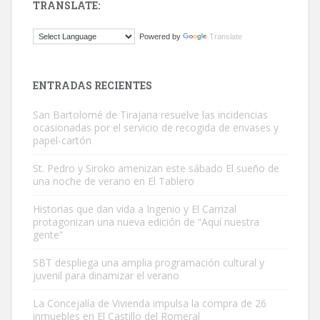
TRANSLATE:
Gato manso encontrado
Powered by
Translate
Este gato macho ha aparecido en la calle hace menos de un mes,
es muy manso y extremadamente cari...
Leales.org » Gran Canaria
|
9.7.2025
ENTRADAS RECIENTES
San Bartolomé de Tirajana resuelve las incidencias
ocasionadas por el servicio de recogida de envases y
papel-cartón
St. Pedro y Siroko amenizan este sábado El sueño de
una noche de verano en El Tablero
Adopción urgente
Busco adopción responsable para mi perra. Pastor alemán,
Historias que dan vida a Ingenio y El Carrizal
protagonizan una nueva edición de “Aquí nuestra
hembra, 4 años. Por motivos personales ...
gente”
Leales.org » Gran Canaria
|
6.7.2025
SBT despliega una amplia programación cultural y
juvenil para dinamizar el verano
La Concejalía de Vivienda impulsa la compra de 26
inmuebles en El Castillo del Romeral