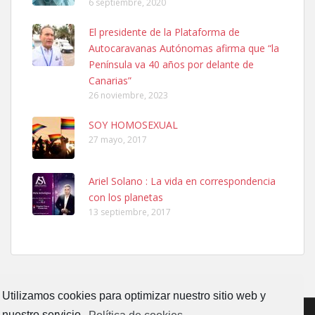
6 septiembre, 2020
Ninfa perdida
El presidente de la Plataforma de
El día 5 se los perdió una ninfa papillera, asustada tiene miedo a la
Autocaravanas Autónomas afirma que “la
calle, se perdió por la zon...
Península va 40 años por delante de
Leales.org » Gran Canaria
|
6.7.2025
Canarias”
26 noviembre, 2023
SOY HOMOSEXUAL
27 mayo, 2017
Ariel Solano : La vida en correspondencia
Adopcion
con los planetas
Busco casa de acogida para mi perrita ya que por temas de trabajo
13 septiembre, 2017
no la puedo tener. Solo gente r...
Leales.org » Gran Canaria
|
4.7.2025
Utilizamos cookies para optimizar nuestro sitio web y