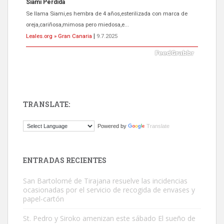
ADOPCIÓN URGENTE GATA TEROR GRAN CANARIA
El ayuntamiento se va a llevar a Los Gatos callejeros de la zona los
próximos días, ella incluida...
Leales.org » Gran Canaria
|
9.7.2025
TRANSLATE:
Gato manso encontrado
Powered by
Translate
Este gato macho ha aparecido en la calle hace menos de un mes,
es muy manso y extremadamente cari...
Leales.org » Gran Canaria
|
9.7.2025
ENTRADAS RECIENTES
San Bartolomé de Tirajana resuelve las incidencias
ocasionadas por el servicio de recogida de envases y
papel-cartón
St. Pedro y Siroko amenizan este sábado El sueño de