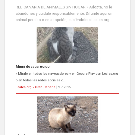
RED CANARIA DE ANIMALES SIN HOGAR » Adopta, no le
abandones y cuídale responsablemente. Difunde aquí un
animal perdido o en adopción, subiéndolo a Leales.org
Siami Perdida
Se llama Siami,es hembra de 4 años,esterilizada con marca de
oreja,cariñosa,mimosa pero miedosa,e...
Leales.org » Gran Canaria
|
9.7.2025